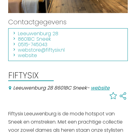
Winkelen
En meer
Contactgegevens
Arrangementen
Leeuwenburg 28
8601BC Sneek
Jouw Sneek
0515-745043
De Friese meren
webstore@fiftysix.nl
website
Other languages
FIFTYSIX
UITagenda
Leeuwenburg 28 8601BC Sneek
-
website
Routes
Fiftysix Leeuwenburg is de mode hotspot van
Veel bezochte pagina's:
Sneek en omstreken. Met een prachtige collectie
Top 10 leuke dingen
voor zowel dames als heren staan onze stylisten
Vakantie vieren in Sneek