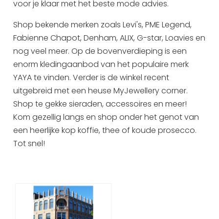
voor je klaar met het beste mode advies.
Uitgaan in Sneek
Shop bekende merken zoals Levi's, PME Legend,
Overnachten in Sneek
Fabienne Chapot, Denham, ALIX, G-star, Loavies en
Citygame Escapegame Sneek
nog veel meer. Op de bovenverdieping is een
Webcams
enorm kledingaanbod van het populaire merk
De leukste routes
YAYA te vinden. Verder is de winkel recent
Interactieve plattegrond van Sneek
uitgebreid met een heuse MyJewellery corner.
Winkelen in Sneek
Shop te gekke sieraden, accessoires en meer!
Bootverhuur
Kom gezellig langs en shop onder het genot van
een heerlijke kop koffie, thee of koude prosecco.
Tot snel!