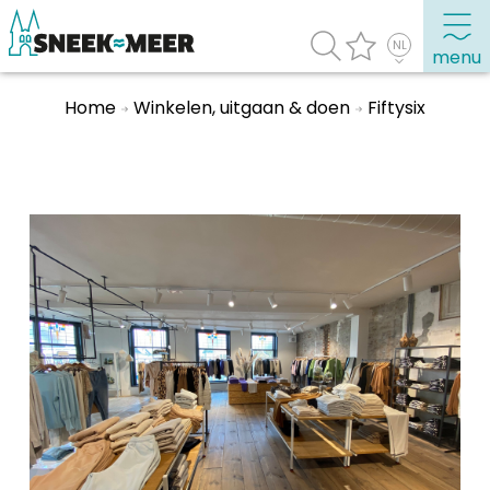
menu
Home
Winkelen, uitgaan & doen
Fiftysix
Over Sneek
Uitgelicht
Praktische informatie
Toeristische informatie
Bezienswaardigheden
Winkelen, uitgaan en doen
Eten, drinken & uitgaan
Watersport
Overnachten