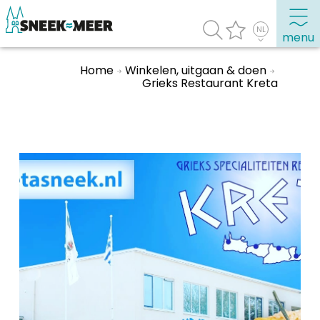
menu
Home
Winkelen, uitgaan & doen
Grieks Restaurant Kreta
Over Sneek
Uitgelicht
Praktische informatie
Toeristische informatie
Bezienswaardigheden
Winkelen, uitgaan en doen
Eten, drinken & uitgaan
Watersport
Overnachten