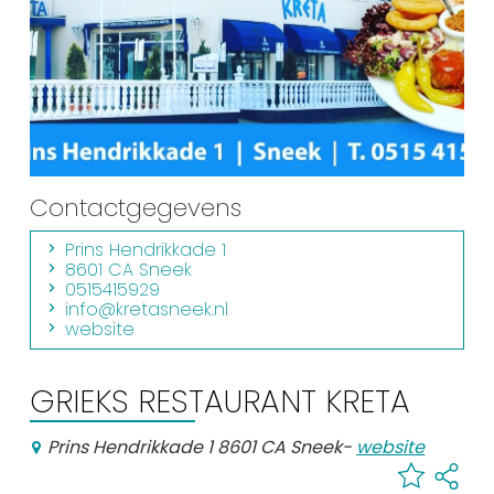
Winkelen
En meer
Arrangementen
Jouw Sneek
De Friese meren
Contactgegevens
Other languages
Prins Hendrikkade 1
8601 CA Sneek
UITagenda
0515415929
info@kretasneek.nl
website
Routes
GRIEKS RESTAURANT KRETA
Veel bezochte pagina's:
Prins Hendrikkade 1 8601 CA Sneek
-
website
Top 10 leuke dingen
Vakantie vieren in Sneek