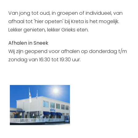
Uitgaan in Sneek
Van jong tot oud, in groepen of individueel, van
Overnachten in Sneek
afhaal tot 'hier opeten' bij Kreta is het mogelijk.
Citygame Escapegame Sneek
Lekker genieten, lekker Grieks eten.
Webcams
Afhalen in Sneek
De leukste routes
Wij zijn geopend voor afhalen op donderdag t/m
Interactieve plattegrond van Sneek
zondag van 16:30 tot 19:30 uur.
Winkelen in Sneek
Bootverhuur