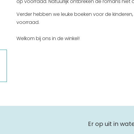
op voorraad. Natuurlijk ontbreken de romans niet om
Verder hebben we leuke boeken voor de kinderen, z
voorraad.
Welkom bij ons in de winkel!
Er op uit in wa