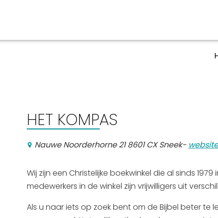
aan en doen
En meer
UIT
uitgaan
Arrangementen
HET KOMPAS
Jouw Sneek
De Friese meren
Nauwe Noorderhorne 21 8601 CX Sneek
-
websit
Other languages
Wij zijn een Christelijke boekwinkel die al sinds 19
medewerkers in de winkel zijn vrijwilligers uit versc
Als u naar iets op zoek bent om de Bijbel beter te 