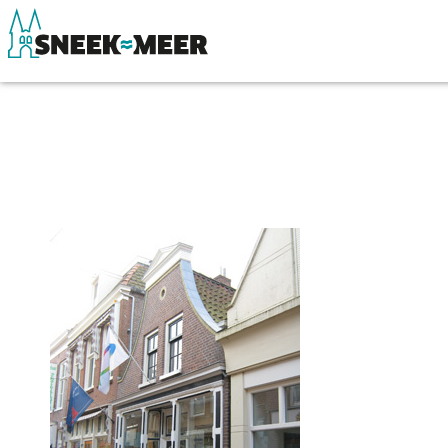
Over Sneek
Winkelen, uitg
Uitgelicht
Eten, drinken & 
Praktische informatie
Watersport
Toeristische informatie
Overnachten
Bezienswaardigheden
Winkelen