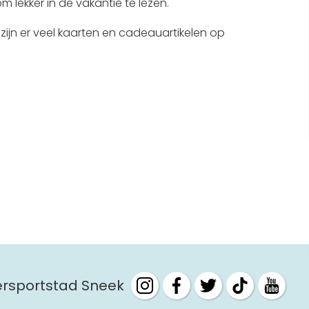
 lekker in de vakantie te lezen.
Interactieve plattegrond van
ijn er veel kaarten en cadeauartikelen op
Sneek
Winkelen in Sneek
Bootverhuur
tersportstad Sneek