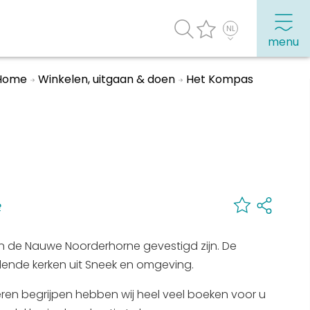
menu
Home
Winkelen, uitgaan & doen
Het Kompas
agenda
Veel bezochte pagina's:
Top 10 leuke dingen
Vakantie vieren in Sneek
Uitgaan in Sneek
e
Overnachten in Sneek
79 in de Nauwe Noorderhorne gevestigd zijn. De
Citygame Escapegame Sneek
hillende kerken uit Sneek en omgeving.
Webcams
leren begrijpen hebben wij heel veel boeken voor u
De leukste routes