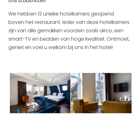
ons stadshotel!
Uitgaan in Sneek
We hebben 12 unieke hotelkamers geopend
Overnachten in Sneek
boven het restaurant. Ieder van deze hotelkamers
Citygame Escapegame Sneek
zijn van alle gemakken voorzien zoals airco, een
Webcams
smart-TV en bedden van hoge kwaliteit. Ontmoet,
De leukste routes
geniet en voel u welkom bij ons in het hotel!
Interactieve plattegrond van Sneek
Winkelen in Sneek
Bootverhuur