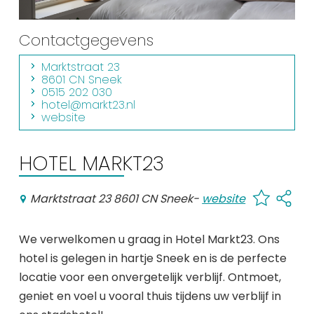
Winkelen
Contactgegevens
En meer
Marktstraat 23
Arrangementen
8601 CN Sneek
Jouw Sneek
0515 202 030
hotel@markt23.nl
De Friese meren
website
Other languages
HOTEL MARKT23
UITagenda
Marktstraat 23 8601 CN Sneek
-
website
Routes
We verwelkomen u graag in Hotel Markt23. Ons
hotel is gelegen in hartje Sneek en is de perfecte
Veel bezochte pagina's:
locatie voor een onvergetelijk verblijf. Ontmoet,
Top 10 leuke dingen
geniet en voel u vooral thuis tijdens uw verblijf in
Vakantie vieren in Sneek