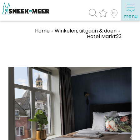
menu
Home
Winkelen, uitgaan & doen
Hotel Markt23
Over Sneek
Uitgelicht
Praktische informatie
Toeristische informatie
Bezienswaardigheden
Winkelen, uitgaan en doen
Eten, drinken & uitgaan
Watersport
Overnachten