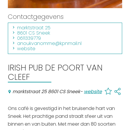
Winkelen
Contactgegevens
En meer
marktstraat 25
Arrangementen
8601 CS Sneek
Jouw Sneek
0611339779
anoukvanomme@kpnmail.nl
De Friese meren
website
Other languages
IRISH PUB DE POORT VAN
UITagenda
CLEEF
Routes
marktstraat 25 8601 CS Sneek
-
website
Ons café is gevestigd in het bruisende hart van
Veel bezochte pagina's:
Sneek. Het prachtige pand straalt sfeer uit van
Top 10 leuke dingen
binnen en van buiten. Met meer dan 80 soorten
Vakantie vieren in Sneek