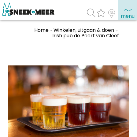
menu
Home
Winkelen, uitgaan & doen
Irish pub de Poort van Cleef
Over Sneek
Uitgelicht
Praktische informatie
Toeristische informatie
Bezienswaardigheden
Winkelen, uitgaan en doen
Eten, drinken & uitgaan
Watersport
Overnachten