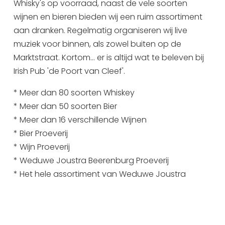
Whisky's op voorraad, naast de vele soorten
Uitgaan in Sneek
wijnen en bieren bieden wij een ruim assortiment
Overnachten in Sneek
aan dranken. Regelmatig organiseren wij live
Citygame Escapegame Sneek
muziek voor binnen, als zowel buiten op de
Marktstraat. Kortom... er is altijd wat te beleven bij
Webcams
Irish Pub 'de Poort van Cleef'.
De leukste routes
Interactieve plattegrond van Sneek
* Meer dan 80 soorten Whiskey
Winkelen in Sneek
* Meer dan 50 soorten Bier
Bootverhuur
* Meer dan 16 verschillende Wijnen
* Bier Proeverij
* Wijn Proeverij
* Weduwe Joustra Beerenburg Proeverij
* Het hele assortiment van Weduwe Joustra