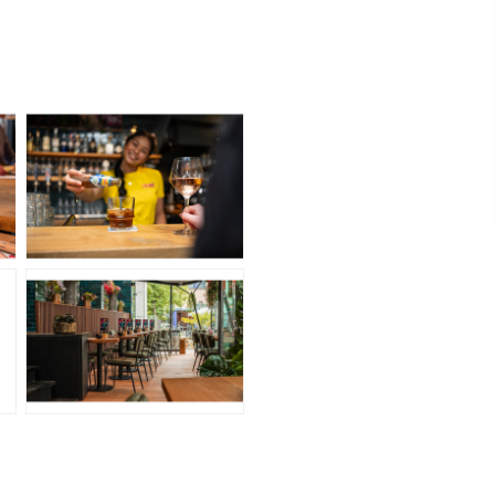
Interactieve plattegrond van
Sneek
Winkelen in Sneek
Bootverhuur