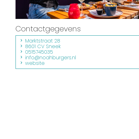
Routes
Contactgegevens
Marktstraat 28
8601 CV Sneek
0515745035
info@noahburgers.nl
website