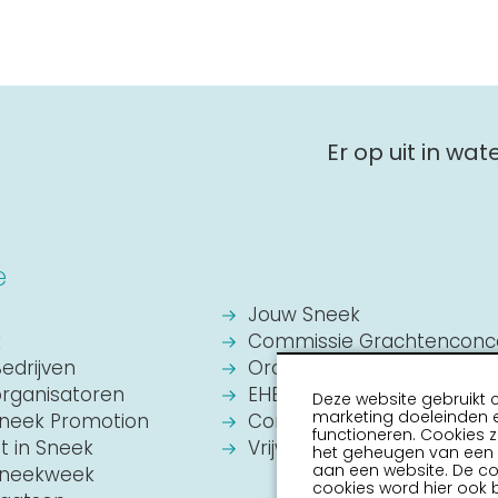
Er op uit in wa
e
Jouw Sneek
k
Commissie Grachtenconc
Bedrijven
Oranje Vereniging Sneek
organisatoren
EHBO Hulpverlening Sneek
Deze website gebruikt 
marketing doeleinden e
Sneek Promotion
Contact
functioneren. Cookies z
it in Sneek
Vrijwilligers vacatures
het geheugen van een a
aan een website. De c
 Sneekweek
cookies word hier ook 