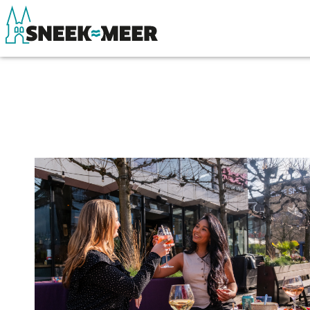
Over Sneek
Winkelen, uitg
Uitgelicht
Eten, drinken & 
Praktische informatie
Watersport
Toeristische informatie
Overnachten
Bezienswaardigheden
Winkelen