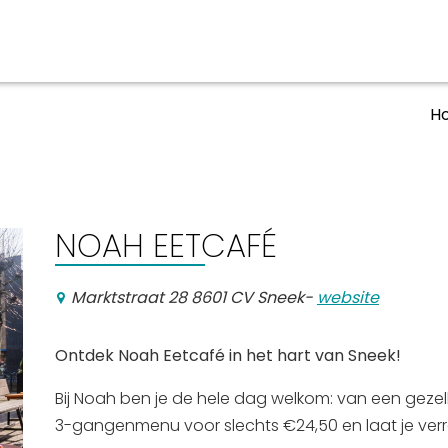
H
aan en doen
En meer
UIT
uitgaan
Arrangementen
NOAH EETCAFÉ
Jouw Sneek
De Friese meren
Marktstraat 28 8601 CV Sneek
-
website
Other languages
Ontdek Noah Eetcafé in het hart van Sneek!
Bij Noah ben je de hele dag welkom: van een gezellig
3-gangenmenu voor slechts €24,50 en laat je ver