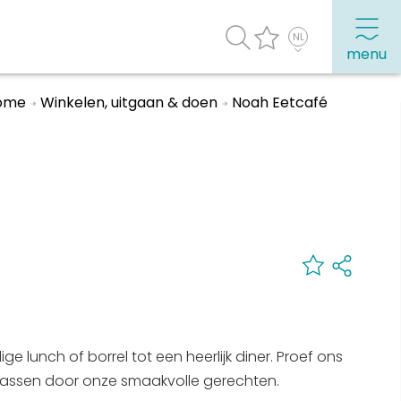
menu
ome
Winkelen, uitgaan & doen
Noah Eetcafé
agenda
Veel bezochte pagina's:
Top 10 leuke dingen
Vakantie vieren in Sneek
Uitgaan in Sneek
Overnachten in Sneek
Citygame Escapegame Sneek
Webcams
e lunch of borrel tot een heerlijk diner. Proef ons
rassen door onze smaakvolle gerechten.
De leukste routes