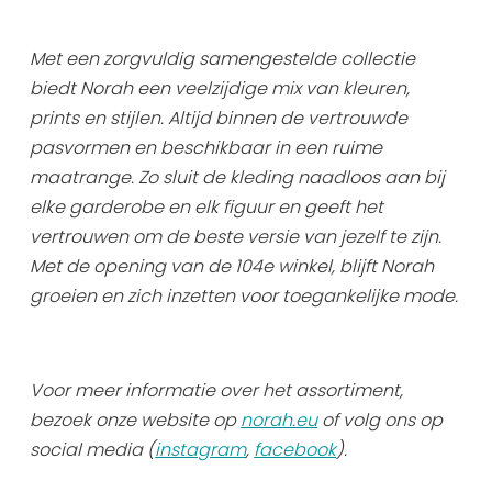
Uitgaan in Sneek
Met een zorgvuldig samengestelde collectie
Overnachten in Sneek
biedt Norah een veelzijdige mix van kleuren,
Citygame Escapegame Sneek
prints en stijlen. Altijd binnen de vertrouwde
Webcams
pasvormen en beschikbaar in een ruime
De leukste routes
maatrange. Zo sluit de kleding naadloos aan bij
Interactieve plattegrond van Sneek
elke garderobe en elk figuur en geeft het
Winkelen in Sneek
vertrouwen om de beste versie van jezelf te zijn.
Bootverhuur
Met de opening van de 104e winkel, blijft Norah
groeien en zich inzetten voor toegankelijke mode.
Voor meer informatie over het assortiment,
bezoek onze website op
norah.eu
of volg ons op
social media (
instagram
,
facebook
).