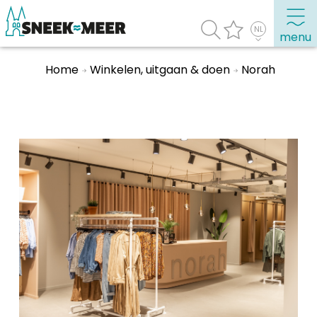
menu
Home
Winkelen, uitgaan & doen
Norah
Over Sneek
Uitgelicht
Praktische informatie
Toeristische informatie
Bezienswaardigheden
Winkelen, uitgaan en doen
Eten, drinken & uitgaan
Watersport
Overnachten