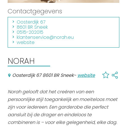
Winkelen
Contactgegevens
En meer
Oosterdijk 67
8601 BR Sneek
Arrangementen
0515-202015
Jouw Sneek
klantenservice@norah.eu
website
De Friese meren
Other languages
NORAH
UITagenda
Oosterdijk 67 8601 BR Sneek
-
website
Routes
Norah gelooft dat het creëren van een
persoonlijke stijl toegankelijk en moeiteloos moet
Veel bezochte pagina's:
zijn voor iedereen. Een garderobe die perfect
aansluit bij de drager en eindeloos te
Top 10 leuke dingen
combineren is – voor elke gelegenheid, elke dag.
Vakantie vieren in Sneek