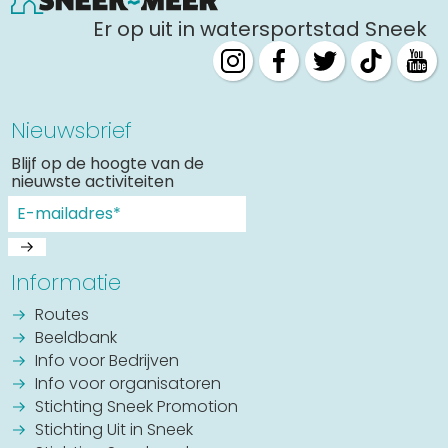
Uitgaan in Sneek
Er op uit in watersportstad Sneek
Overnachten in Sneek
Citygame Escapegame Sneek
Webcams
Nieuwsbrief
De leukste routes
Blijf op de hoogte van de
Interactieve plattegrond van Sneek
nieuwste activiteiten
Winkelen in Sneek
Bootverhuur
Informatie
Routes
Beeldbank
Info voor Bedrijven
Info voor organisatoren
Stichting Sneek Promotion
Stichting Uit in Sneek