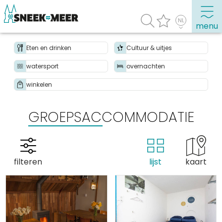
menu
Eten en drinken
Cultuur & uitjes
watersport
overnachten
Over Sneek
winkelen
Uitgelicht
Praktische informatie
GROEPSACCOMMODATIE
Toeristische informatie
Bezienswaardigheden
Winkelen, uitgaan en doen
filteren
lijst
kaart
Eten, drinken & uitgaan
Watersport
Overnachten