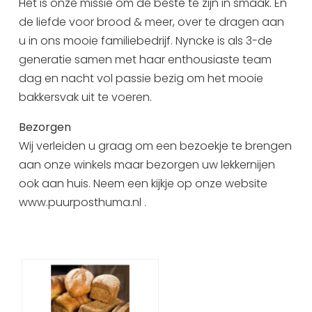
Het is onze missie om de beste te zijn in smaak. En
Uitgaan in Sneek
de liefde voor brood & meer, over te dragen aan
Overnachten in Sneek
u in ons mooie familiebedrijf. Nyncke is als 3-de
Citygame Escapegame Sneek
generatie samen met haar enthousiaste team
dag en nacht vol passie bezig om het mooie
Webcams
bakkersvak uit te voeren.
De leukste routes
Interactieve plattegrond van Sneek
Bezorgen
Winkelen in Sneek
Wij verleiden u graag om een bezoekje te brengen
Bootverhuur
aan onze winkels maar bezorgen uw lekkernijen
ook aan huis. Neem een kijkje op onze website
www.puurposthuma.nl .