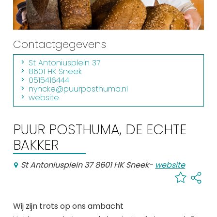
Winkelen
En meer
Contactgegevens
Arrangementen
Jouw Sneek
St Antoniusplein 37
8601 HK Sneek
De Friese meren
0515416444
nyncke@puurposthuma.nl
Other languages
website
UITagenda
PUUR POSTHUMA, DE ECHTE
BAKKER
Routes
St Antoniusplein 37 8601 HK Sneek
-
website
Veel bezochte pagina's:
Top 10 leuke dingen
Wij zijn trots op ons ambacht
Vakantie vieren in Sneek