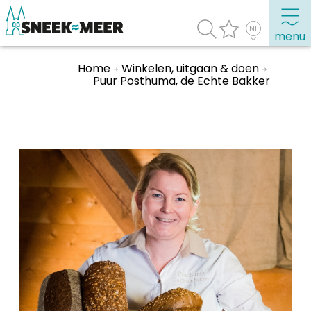
menu
Home
Winkelen, uitgaan & doen
Puur Posthuma, de Echte Bakker
Over Sneek
Uitgelicht
Praktische informatie
Toeristische informatie
Bezienswaardigheden
Winkelen, uitgaan en doen
Eten, drinken & uitgaan
Watersport
Overnachten