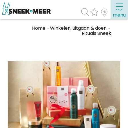
menu
Home
Winkelen, uitgaan & doen
Rituals Sneek
Over Sneek
Uitgelicht
Praktische informatie
Toeristische informatie
Bezienswaardigheden
Winkelen, uitgaan en doen
Eten, drinken & uitgaan
Watersport
Overnachten