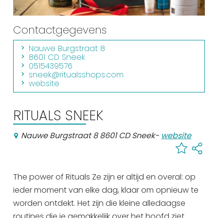
Winkelen
Contactgegevens
En meer
Arrangementen
Nauwe Burgstraat 8
8601 CD Sneek
Jouw Sneek
0515439576
sneek@ritualsshops.com
De Friese meren
website
Other languages
RITUALS SNEEK
UITagenda
Nauwe Burgstraat 8 8601 CD Sneek
-
website
Routes
The power of Rituals Ze zijn er altijd en overal: op
Veel bezochte pagina's:
ieder moment van elke dag, klaar om opnieuw te
Top 10 leuke dingen
worden ontdekt. Het zijn die kleine alledaagse
Vakantie vieren in Sneek
routines die je gemakkelijk over het hoofd ziet.