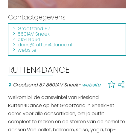
Winkelen
Contactgegevens
En meer
Grootzand 87
Arrangementen
8601AV Sneek
Jouw Sneek
515414584
dans@rutten4dance.nl
De Friese meren
website
Other languages
RUTTEN4DANCE
UITagenda
Grootzand 87 8601AV Sneek
-
website
Routes
Welkom bij de danswinkel van Friesland
Rutten4Dance op het Grootzand in Sneek.Het
Veel bezochte pagina's:
adres voor alle dansartikelen, om je outfit
compleet te maken en de sterren van de hemel te
Top 10 leuke dingen
dansen.Van ballet, ballroom, salsa, yoga, tap-
Vakantie vieren in Sneek