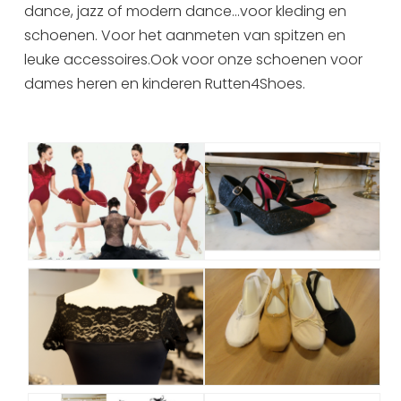
dance, jazz of modern dance...voor kleding en
Uitgaan in Sneek
schoenen. Voor het aanmeten van spitzen en
Overnachten in Sneek
leuke accessoires.Ook voor onze schoenen voor
Citygame Escapegame Sneek
dames heren en kinderen Rutten4Shoes.
Webcams
De leukste routes
Interactieve plattegrond van Sneek
Winkelen in Sneek
Bootverhuur