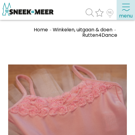
menu
Home
Winkelen, uitgaan & doen
Rutten4Dance
Over Sneek
Uitgelicht
Praktische informatie
Toeristische informatie
Bezienswaardigheden
Winkelen, uitgaan en doen
Eten, drinken & uitgaan
Watersport
Overnachten