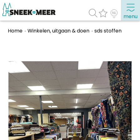
menu
Home
Winkelen, uitgaan & doen
sds stoffen
Over Sneek
Uitgelicht
Praktische informatie
Toeristische informatie
Bezienswaardigheden
Winkelen, uitgaan en doen
Eten, drinken & uitgaan
Watersport
Overnachten