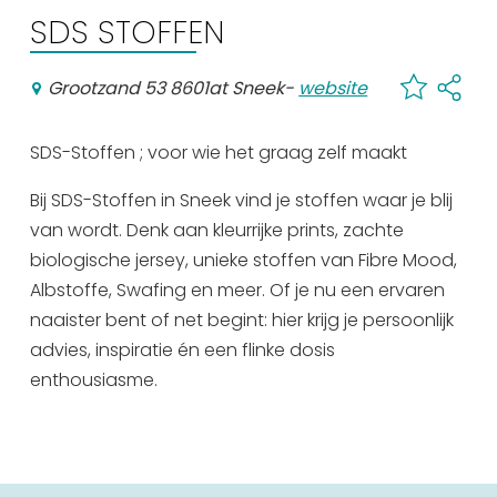
SDS STOFFEN
Uitgaan in Sneek
Overnachten in Sneek
Grootzand 53 8601at Sneek
-
website
Citygame Escapegame Sneek
Webcams
SDS-Stoffen ; voor wie het graag zelf maakt
De leukste routes
Interactieve plattegrond van Sneek
Bij SDS-Stoffen in Sneek vind je stoffen waar je blij
Winkelen in Sneek
van wordt. Denk aan kleurrijke prints, zachte
Bootverhuur
biologische jersey, unieke stoffen van Fibre Mood,
Albstoffe, Swafing en meer. Of je nu een ervaren
naaister bent of net begint: hier krijg je persoonlijk
advies, inspiratie én een flinke dosis
enthousiasme.