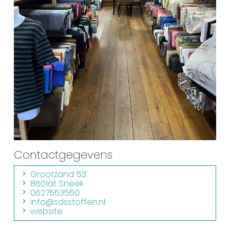
Winkelen
En meer
Arrangementen
Jouw Sneek
De Friese meren
Other languages
UITagenda
Contactgegevens
Routes
Grootzand 53
8601at Sneek
0627553550
Veel bezochte pagina's:
info@sdsstoffen.nl
website
Top 10 leuke dingen
Vakantie vieren in Sneek