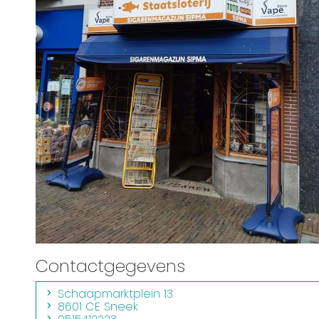
Routes
Contactgegevens
Schaapmarktplein 13
8601 CE Sneek