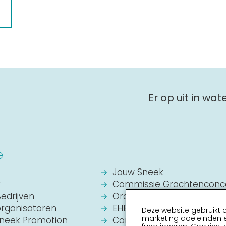
Er op uit in wa
e
Jouw Sneek
k
Commissie Grachtenconc
Bedrijven
Oranje Vereniging Sneek
organisatoren
EHBO Hulpverlening Sneek
Deze website gebruikt 
marketing doeleinden e
Sneek Promotion
Contact