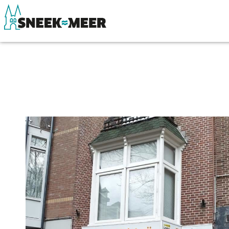
Over Sneek
Winkelen, uitg
Uitgelicht
Eten, drinken & 
Praktische informatie
Watersport
Toeristische informatie
Overnachten
Bezienswaardigheden
Winkelen