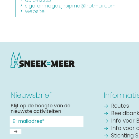
0515412223
sigarenmagazijnsipma@hotmail.com
website
Nieuwsbrief
Informati
Blijf op de hoogte van de
Routes
nieuwste activiteiten
Beeldban
Info voor 
Info voor 
Stichting 