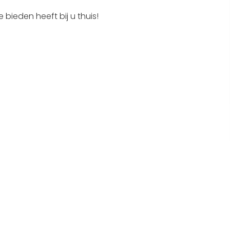
Interactieve plattegrond van
 bieden heeft bij u thuis!
Sneek
Winkelen in Sneek
Bootverhuur