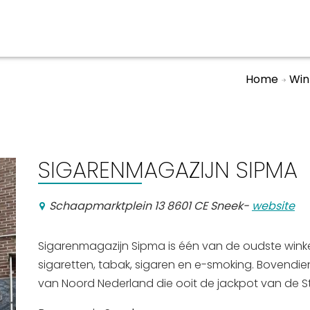
Home
Win
aan en doen
En meer
UIT
uitgaan
Arrangementen
SIGARENMAGAZIJN SIPMA
Jouw Sneek
De Friese meren
Schaapmarktplein 13 8601 CE Sneek
-
website
Other languages
Sigarenmagazijn Sipma is één van de oudste winke
sigaretten, tabak, sigaren en e-smoking. Bovendi
van Noord Nederland die ooit de jackpot van de Sta