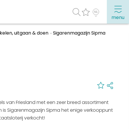
menu
kelen, uitgaan & doen
Sigarenmagazijn Sipma
agenda
Veel bezochte pagina's:
Top 10 leuke dingen
Vakantie vieren in Sneek
Uitgaan in Sneek
Overnachten in Sneek
ls van Friesland met een zeer breed assortiment
Citygame Escapegame Sneek
en is Sigarenmagazijn Sipma het enige verkooppunt
Webcams
atsloterij verkocht!
De leukste routes