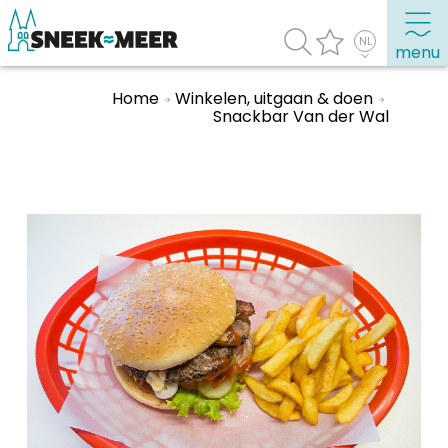
menu
Home
Winkelen, uitgaan & doen
Snackbar Van der Wal
Over Sneek
Uitgelicht
Praktische informatie
Toeristische informatie
Bezienswaardigheden
Winkelen, uitgaan en doen
Eten, drinken & uitgaan
Watersport
Overnachten