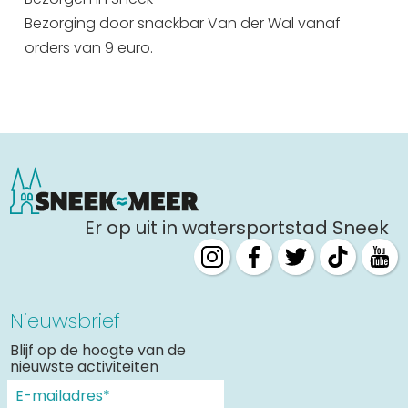
Uitgaan in Sneek
Bezorging door snackbar Van der Wal vanaf
orders van 9 euro.
Overnachten in Sneek
Citygame Escapegame Sneek
Webcams
De leukste routes
Interactieve plattegrond van Sneek
Winkelen in Sneek
Bootverhuur
Er op uit in watersportstad Sneek
Nieuwsbrief
Blijf op de hoogte van de
nieuwste activiteiten