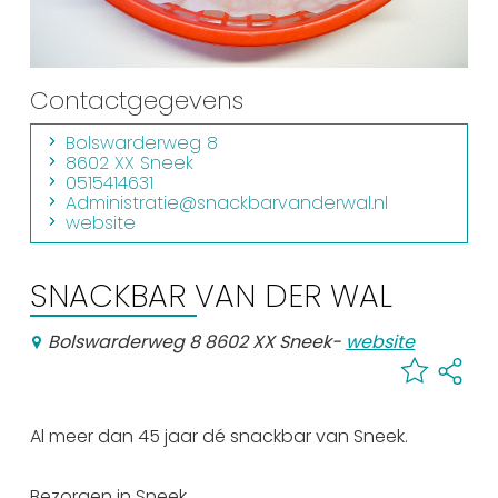
Winkelen
En meer
Contactgegevens
Arrangementen
Bolswarderweg 8
Jouw Sneek
8602 XX Sneek
De Friese meren
0515414631
Administratie@snackbarvanderwal.nl
Other languages
website
UITagenda
SNACKBAR VAN DER WAL
Bolswarderweg 8 8602 XX Sneek
-
website
Routes
Veel bezochte pagina's:
Al meer dan 45 jaar dé snackbar van Sneek.
Top 10 leuke dingen
Vakantie vieren in Sneek
Bezorgen in Sneek