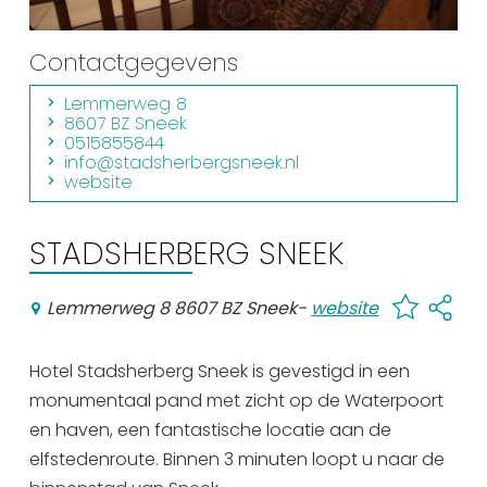
Winkelen
Contactgegevens
En meer
Lemmerweg 8
Arrangementen
8607 BZ Sneek
Jouw Sneek
0515855844
info@stadsherbergsneek.nl
De Friese meren
website
Other languages
STADSHERBERG SNEEK
UITagenda
Lemmerweg 8 8607 BZ Sneek
-
website
Routes
Hotel Stadsherberg Sneek is gevestigd in een
monumentaal pand met zicht op de Waterpoort
Veel bezochte pagina's:
en haven, een fantastische locatie aan de
Top 10 leuke dingen
elfstedenroute. Binnen 3 minuten loopt u naar de
Vakantie vieren in Sneek