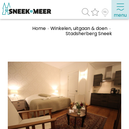
menu
Home
Winkelen, uitgaan & doen
Stadsherberg Sneek
Over Sneek
Uitgelicht
Praktische informatie
Toeristische informatie
Bezienswaardigheden
Winkelen, uitgaan en doen
Eten, drinken & uitgaan
Watersport
Overnachten