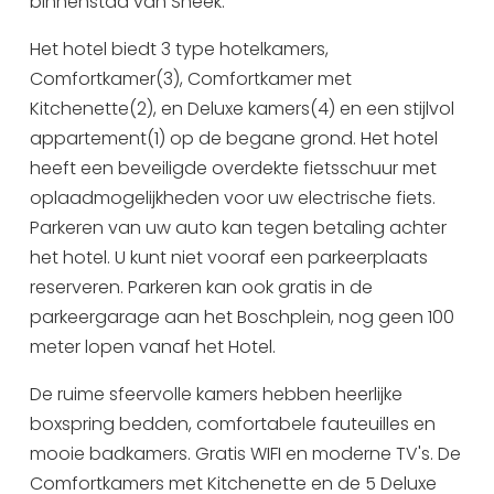
binnenstad van Sneek.
Uitgaan in Sneek
Het hotel biedt 3 type hotelkamers,
Overnachten in Sneek
Comfortkamer(3), Comfortkamer met
Citygame Escapegame Sneek
Kitchenette(2), en Deluxe kamers(4) en een stijlvol
Webcams
appartement(1) op de begane grond. Het hotel
De leukste routes
heeft een beveiligde overdekte fietsschuur met
Interactieve plattegrond van Sneek
oplaadmogelijkheden voor uw electrische fiets.
Winkelen in Sneek
Parkeren van uw auto kan tegen betaling achter
het hotel. U kunt niet vooraf een parkeerplaats
Bootverhuur
reserveren. Parkeren kan ook gratis in de
parkeergarage aan het Boschplein, nog geen 100
meter lopen vanaf het Hotel.
De ruime sfeervolle kamers hebben heerlijke
boxspring bedden, comfortabele fauteuilles en
mooie badkamers. Gratis WIFI en moderne TV's. De
Comfortkamers met Kitchenette en de 5 Deluxe