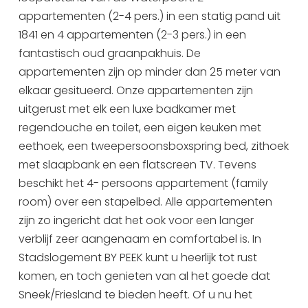
appartementen (2-4 pers.) in een statig pand uit
Uitgaan in Sneek
1841 en 4 appartementen (2-3 pers.) in een
Overnachten in Sneek
fantastisch oud graanpakhuis. De
Citygame Escapegame Sneek
appartementen zijn op minder dan 25 meter van
Webcams
elkaar gesitueerd. Onze appartementen zijn
De leukste routes
uitgerust met elk een luxe badkamer met
Interactieve plattegrond van Sneek
regendouche en toilet, een eigen keuken met
Winkelen in Sneek
eethoek, een tweepersoonsboxspring bed, zithoek
Bootverhuur
met slaapbank en een flatscreen TV. Tevens
beschikt het 4- persoons appartement (family
room) over een stapelbed. Alle appartementen
zijn zo ingericht dat het ook voor een langer
verblijf zeer aangenaam en comfortabel is. In
Stadslogement BY PEEK kunt u heerlijk tot rust
komen, en toch genieten van al het goede dat
Sneek/Friesland te bieden heeft. Of u nu het