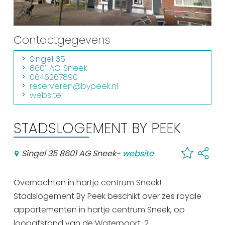
Winkelen
En meer
Contactgegevens
Arrangementen
Singel 35
Jouw Sneek
8601 AG Sneek
0646267890
De Friese meren
reserveren@bypeek.nl
Other languages
website
UITagenda
STADSLOGEMENT BY PEEK
Singel 35 8601 AG Sneek
-
website
Routes
Overnachten in hartje centrum Sneek!
Veel bezochte pagina's:
Stadslogement By Peek beschikt over zes royale
Top 10 leuke dingen
appartementen in hartje centrum Sneek, op
Vakantie vieren in Sneek
loopafstand van de Waterpoort. 2