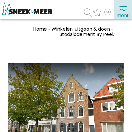
menu
Home
Winkelen, uitgaan & doen
Stadslogement By Peek
Over Sneek
Uitgelicht
Praktische informatie
Toeristische informatie
Bezienswaardigheden
Winkelen, uitgaan en doen
Eten, drinken & uitgaan
Watersport
Overnachten