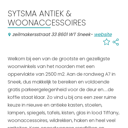
Uitgaan in Sneek
SYTSMA ANTIEK &
Overnachten in Sneek
WOONACCESSOIRES
Citygame Escapegame Sneek
Webcams
zeilmakersstraat 33 8601 WT Sneek
-
website
De leukste routes
Interactieve plattegrond van Sneek
Winkelen in Sneek
Welkom bij een van de grootste en gezelligste
woonwinkels van het noorden met een
Bootverhuur
oppervlakte van 2500 m2. Aan de rondweg A7 in
Sneek, dus makkelijk te bereiken en voldoende
gratis parkeergelegenheid voor de deur en.....de
koffie staat klaar. Zo vind u bij ons een zeer ruime
keuze in nieuwe en antieke kasten, stoelen,
lampen, spiegels, tafels, kisten, glas in lood Tiffany,
woonaccessoires, wildrekken, haken en heel veel