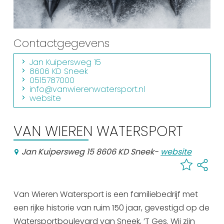
Winkelen
En meer
Contactgegevens
Arrangementen
Jan Kuipersweg 15
Jouw Sneek
8606 KD Sneek
De Friese meren
0515787000
info@vanwierenwatersport.nl
Other languages
website
UITagenda
VAN WIEREN WATERSPORT
Jan Kuipersweg 15 8606 KD Sneek
-
website
Routes
Veel bezochte pagina's:
Van Wieren Watersport is een familiebedrijf met
Top 10 leuke dingen
een rijke historie van ruim 150 jaar, gevestigd op de
Watersportboulevard van Sneek, ’T Ges. Wij zijn
Vakantie vieren in Sneek