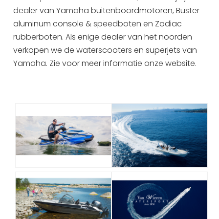
dealer van Yamaha buitenboordmotoren, Buster
Uitgaan in Sneek
aluminum console & speedboten en Zodiac
Overnachten in Sneek
rubberboten. Als enige dealer van het noorden
Citygame Escapegame Sneek
verkopen we de waterscooters en superjets van
Webcams
Yamaha. Zie voor meer informatie onze website.
De leukste routes
Interactieve plattegrond van Sneek
Winkelen in Sneek
Bootverhuur