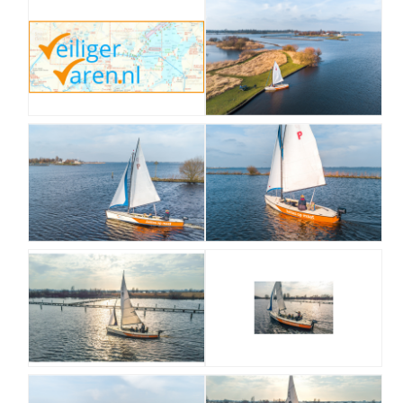
Uitgaan in Sneek
Overnachten in Sneek
Citygame Escapegame Sneek
Webcams
De leukste routes
Interactieve plattegrond van Sneek
Winkelen in Sneek
Bootverhuur