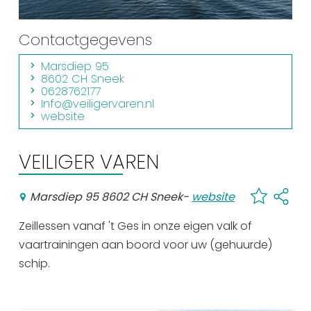
Winkelen
Contactgegevens
En meer
Marsdiep 95
Arrangementen
8602 CH Sneek
Jouw Sneek
0628762177
Info@veiligervaren.nl
De Friese meren
website
Other languages
VEILIGER VAREN
UITagenda
Marsdiep 95 8602 CH Sneek
-
website
Routes
Zeillessen vanaf 't Ges in onze eigen valk of
vaartrainingen aan boord voor uw (gehuurde)
Veel bezochte pagina's:
schip.
Top 10 leuke dingen
Vakantie vieren in Sneek