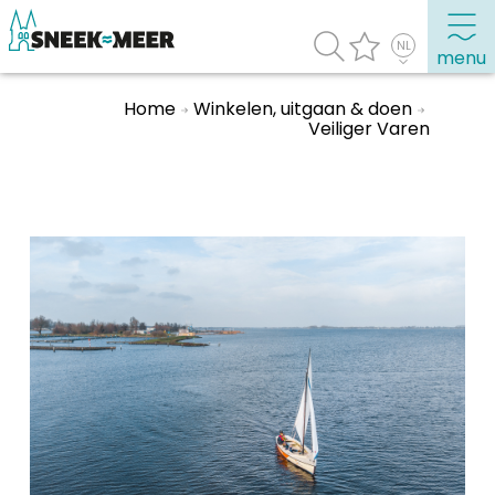
menu
Home
Winkelen, uitgaan & doen
Veiliger Varen
Over Sneek
Uitgelicht
Praktische informatie
Toeristische informatie
Bezienswaardigheden
Winkelen, uitgaan en doen
Eten, drinken & uitgaan
Watersport
Overnachten