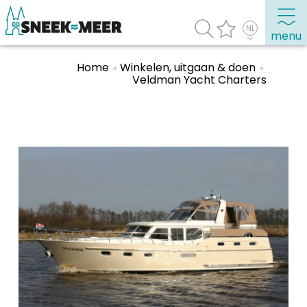
menu
Home
Winkelen, uitgaan & doen
Veldman Yacht Charters
Over Sneek
Uitgelicht
Praktische informatie
Toeristische informatie
Bezienswaardigheden
Winkelen, uitgaan en doen
Eten, drinken & uitgaan
Watersport
Overnachten