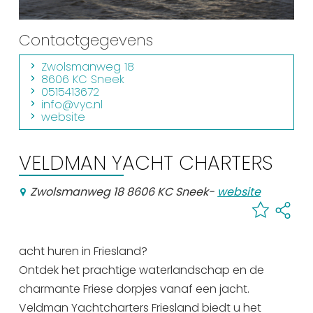
Winkelen
Contactgegevens
En meer
Zwolsmanweg 18
Arrangementen
8606 KC Sneek
Jouw Sneek
0515413672
info@vyc.nl
De Friese meren
website
Other languages
VELDMAN YACHT CHARTERS
UITagenda
Zwolsmanweg 18 8606 KC Sneek
-
website
Routes
acht huren in Friesland?
Veel bezochte pagina's:
Ontdek het prachtige waterlandschap en de
Top 10 leuke dingen
charmante Friese dorpjes vanaf een jacht.
Veldman Yachtcharters Friesland biedt u het
Vakantie vieren in Sneek