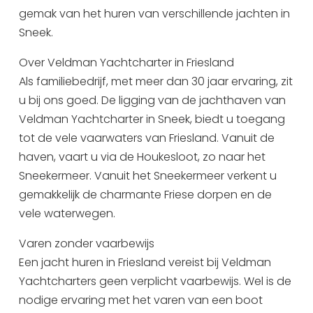
gemak van het huren van verschillende jachten in
Uitgaan in Sneek
Sneek.
Overnachten in Sneek
Citygame Escapegame Sneek
Over Veldman Yachtcharter in Friesland
Webcams
Als familiebedrijf, met meer dan 30 jaar ervaring, zit
u bij ons goed. De ligging van de jachthaven van
De leukste routes
Veldman Yachtcharter in Sneek, biedt u toegang
Interactieve plattegrond van Sneek
tot de vele vaarwaters van Friesland. Vanuit de
Winkelen in Sneek
haven, vaart u via de Houkesloot, zo naar het
Bootverhuur
Sneekermeer. Vanuit het Sneekermeer verkent u
gemakkelijk de charmante Friese dorpen en de
vele waterwegen.
Varen zonder vaarbewijs
Een jacht huren in Friesland vereist bij Veldman
Yachtcharters geen verplicht vaarbewijs. Wel is de
nodige ervaring met het varen van een boot