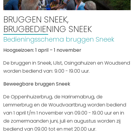
Winkelen
BRUGGEN SNEEK,
En meer
BRUGBEDIENING SNEEK
Arrangementen
Bedieningsschema bruggen Sneek
Jouw Sneek
De Friese meren
Hoogseizoen: 1 april – 1 november
Other languages
De bruggen in Sneek, IJlst, Osingahuizen en Woudsend
worden bediend van: 9.00 - 19.00 uur.
UITagenda
Beweegbare bruggen Sneek
Routes
De Oppenhuizerbrug, de Harinxmabrug, de
Lemmerbrug en de Woudvaartbrug worden bediend
Veel bezochte pagina's:
van 1 april t/m 1 november van 09.00 - 19.00 uur en in
de zomermaanden juni, juli en augustus worden zij
Top 10 leuke dingen
bediend van 09.00 tot en met 20.00 uur.
Vakantie vieren in Sneek