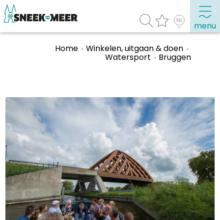
menu
Home
Winkelen, uitgaan & doen
Watersport
Bruggen
Over Sneek
Uitgelicht
Praktische informatie
Toeristische informatie
Bezienswaardigheden
Winkelen, uitgaan en doen
Eten, drinken & uitgaan
Watersport
Overnachten