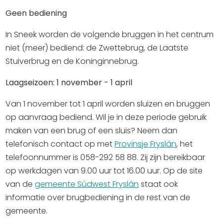
Uitgaan in Sneek
Geen bediening
Overnachten in Sneek
In Sneek worden de volgende bruggen in het centrum
Citygame Escapegame Sneek
niet (meer) bediend: de Zwettebrug, de Laatste
Webcams
Stuiverbrug en de Koninginnebrug.
De leukste routes
Laagseizoen: 1 november - 1 april
Interactieve plattegrond van Sneek
Winkelen in Sneek
Van 1 november tot 1 april worden sluizen en bruggen
Bootverhuur
op aanvraag bediend. Wil je in deze periode gebruik
maken van een brug of een sluis? Neem dan
telefonisch contact op met
Provinsje Fryslân
, het
telefoonnummer is 058-292 58 88. Zij zijn bereikbaar
op werkdagen van 9.00 uur tot 16.00 uur. Op de site
van de
gemeente Súdwest Fryslân
staat ook
informatie over brugbediening in de rest van de
gemeente.