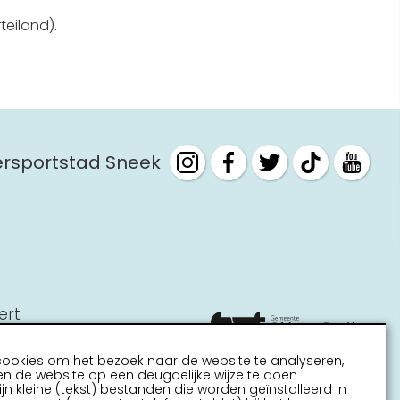
Interactieve plattegrond van
teiland).
Sneek
Winkelen in Sneek
Bootverhuur
tersportstad Sneek
ert
cookies om het bezoek naar de website te analyseren,
n de website op een deugdelijke wijze te doen
ijn kleine (tekst) bestanden die worden geïnstalleerd in