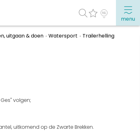
menu
n, uitgaan & doen
Watersport
Trailerhelling
agenda
Veel bezochte pagina's:
Top 10 leuke dingen
Vakantie vieren in Sneek
Uitgaan in Sneek
 Ges" volgen;
Overnachten in Sneek
Citygame Escapegame Sneek
Webcams
antel, uitkomend op de Zwarte Brekken.
De leukste routes