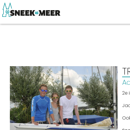
Over Sneek
Winkelen, uitg
Uitgelicht
Eten, drinken & 
T
Praktische informatie
Watersport
A
Toeristische informatie
Overnachten
2e 
Bezienswaardigheden
Winkelen
Ja
Ook