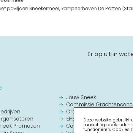
eekermeer
 het paviljoen Sneekermeer, kampeerhaven De Potten (Star
Er op uit in wa
e
Jouw Sneek
k
Commissie Grachtenconc
Bedrijven
Oranje Vereniging Sneek
organisatoren
EHBO Hulpverlening Sneek
Deze website gebruikt 
marketing doeleinden e
Sneek Promotion
Contact
functioneren. Cookies z