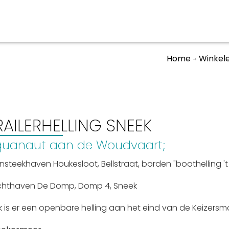
Home
Winkele
aan en doen
En meer
UIT
uitgaan
Arrangementen
RAILERHELLING SNEEK
Jouw Sneek
quanaut aan de Woudvaart;
De Friese meren
insteekhaven Houkesloot, Bellstraat, borden "boothelling 't
Other languages
chthaven De Domp, Domp 4, Sneek
 is er een openbare helling aan het eind van de Keizersm