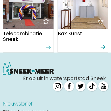
Uitgaan in Sneek
Overnachten in Sneek
Citygame Escapegame Sneek
Webcams
Telecombinatie
Bax Kunst
De leukste routes
Sneek
Interactieve plattegrond van Sneek
Winkelen in Sneek
Bootverhuur
Er op uit in watersportstad Sneek
Nieuwsbrief