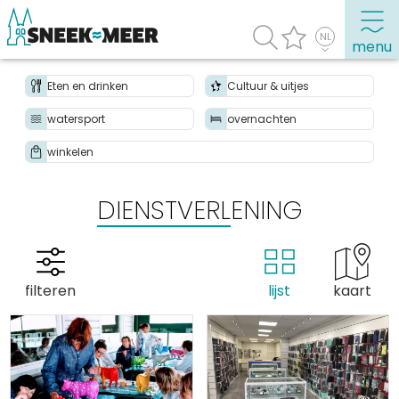
menu
Eten en drinken
Cultuur & uitjes
watersport
overnachten
Over Sneek
winkelen
Uitgelicht
Praktische informatie
DIENSTVERLENING
Toeristische informatie
Bezienswaardigheden
Winkelen, uitgaan en doen
filteren
lijst
kaart
Eten, drinken & uitgaan
Watersport
Overnachten