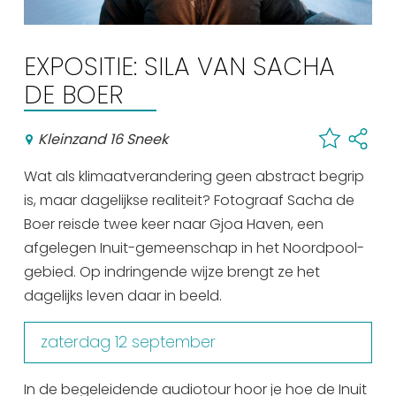
Winkelen
En meer
EXPOSITIE: SILA VAN SACHA
Arrangementen
DE BOER
Jouw Sneek
Kleinzand 16 Sneek
De Friese meren
Other languages
Wat als klimaatverandering geen abstract begrip
is, maar dagelijkse realiteit? Fotograaf Sacha de
UITagenda
Boer reisde twee keer naar Gjoa Haven, een
afgelegen Inuit-gemeenschap in het Noordpool-
gebied. Op indringende wijze brengt ze het
Routes
dagelijks leven daar in beeld.
Veel bezochte pagina's:
zaterdag 12 september
Top 10 leuke dingen
In de begeleidende audiotour hoor je hoe de Inuit
Vakantie vieren in Sneek