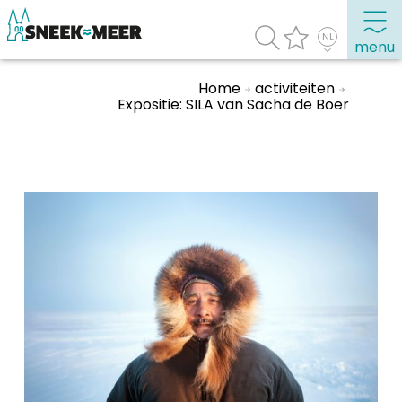
menu
Home
activiteiten
Expositie: SILA van Sacha de Boer
Over Sneek
Uitgelicht
Praktische informatie
Toeristische informatie
Bezienswaardigheden
Winkelen, uitgaan en doen
Eten, drinken & uitgaan
Watersport
Overnachten