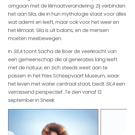
omgaan met de klimaatverandering. Zij verbinden
Uitgaan in Sneek
het aan Sila, die in hun mythologie staat voor alles
Overnachten in Sneek
wat ademt en leeft, maar ook voor het weer en
Citygame Escapegame Sneek
het klimaat. Sila is uit balans, en de mensen
Webcams
moeten meebewegen.
De leukste routes
In
SILA
toont Sacha de Boer de veerkracht van
Interactieve plattegrond van Sneek
een gemeenschap die al generaties lang leeft
Winkelen in Sneek
met de natuur, en zich steeds weet aan te
Bootverhuur
passen. In het Fries Scheepvaart Museum, waar
het leven met water centraal staat, biedt
SILA
een
verrassend perspectief. Te zien vanaf 12
september in Sneek.