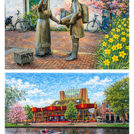
Uitgaan in Sneek
Overnachten in Sneek
Citygame Escapegame Sneek
Webcams
De leukste routes
Interactieve plattegrond van Sneek
Winkelen in Sneek
Bootverhuur