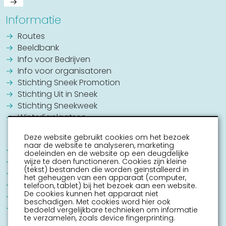
Informatie
Routes
Beeldbank
Info voor Bedrijven
Info voor organisatoren
Stichting Sneek Promotion
Stichting Uit in Sneek
Stichting Sneekweek
Winterligplaatsen
Deze website gebruikt cookies om het bezoek
naar de website te analyseren, marketing
Jouw Sneek
doeleinden en de website op een deugdelijke
Commissie Grachtenconcert
wijze te doen functioneren. Cookies zijn kleine
(tekst) bestanden die worden geïnstalleerd in
Oranje Vereniging Sneek
het geheugen van een apparaat (computer,
EHBO Hulpverlening Sneek
telefoon, tablet) bij het bezoek aan een website.
De cookies kunnen het apparaat niet
Contact
beschadigen. Met cookies word hier ook
Vrijwilligers vacatures
bedoeld vergelijkbare technieken om informatie
te verzamelen, zoals device fingerprinting.