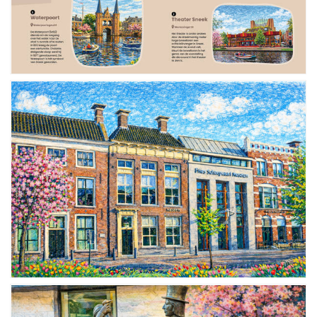
Winkelen
En meer
Arrangementen
Jouw Sneek
De Friese meren
Other languages
UITagenda
Routes
Veel bezochte pagina's:
Top 10 leuke dingen
Vakantie vieren in Sneek