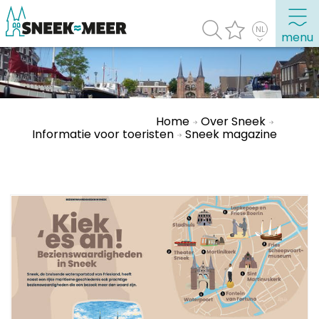
menu
Over Sneek
Home
Over Sneek
Uitgelicht
Informatie voor toeristen
Sneek magazine
Praktische informatie
Toeristische informatie
Bezienswaardigheden
Winkelen, uitgaan en doen
Eten, drinken & uitgaan
Watersport
Overnachten