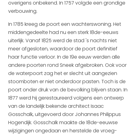
overigens onbekend. In 1757 volgde een grondige
Uitgaan in Sneek
verbouwing.
Overnachten in Sneek
In 1785 kreeg de poort een wachterswoning. Het
Citygame Escapegame Sneek
middengedeelte had nu een sterk 18de-eeuws
Webcams
uiterlijk. Vanaf 1825 werd de stad 's nachts niet
De leukste routes
meer afgesloten, waardoor de poort definitief
Interactieve plattegrond van Sneek
haar functie verloor. In de 19e eeuw werden alle
Winkelen in Sneek
andere poorten rond Sneek afgebroken. Ook voor
Bootverhuur
de waterpoort zag het er slecht uit aangezien
stoomboten er niet onderdoor pasten. Toch is de
poort onder druk van de bevolking blijven staan. In
1877 werd hij gerestaureerd volgens een ontwerp
van de landelijk bekende architect Isaac
Gosschalk, uitgevoerd door Johannes Philippus
Hogendijk. Gosschalk maakte de 18de-eeuwse
wijzigingen ongedaan en herstelde de vroeg-