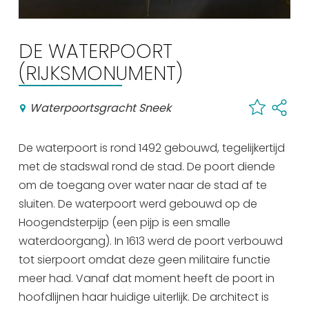
Winkelen
En meer
DE WATERPOORT
(RIJKSMONUMENT)
Arrangementen
Jouw Sneek
Waterpoortsgracht Sneek
De Friese meren
Other languages
De waterpoort is rond 1492 gebouwd, tegelijkertijd
met de stadswal rond de stad. De poort diende
UITagenda
om de toegang over water naar de stad af te
sluiten. De waterpoort werd gebouwd op de
Routes
Hoogendsterpijp (een pijp is een smalle
waterdoorgang). In 1613 werd de poort verbouwd
Veel bezochte pagina's:
tot sierpoort omdat deze geen militaire functie
meer had. Vanaf dat moment heeft de poort in
Top 10 leuke dingen
hoofdlijnen haar huidige uiterlijk. De architect is
Vakantie vieren in Sneek