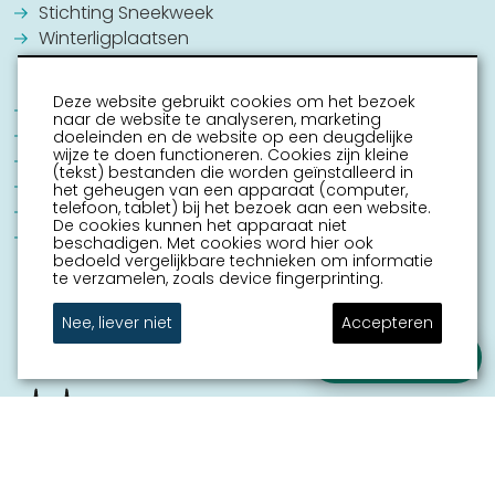
Stichting Sneekweek
Winterligplaatsen
Deze website gebruikt cookies om het bezoek
Jouw Sneek
naar de website te analyseren, marketing
Commissie Grachtenconcert
doeleinden en de website op een deugdelijke
wijze te doen functioneren. Cookies zijn kleine
Oranje Vereniging Sneek
(tekst) bestanden die worden geïnstalleerd in
EHBO Hulpverlening Sneek
het geheugen van een apparaat (computer,
telefoon, tablet) bij het bezoek aan een website.
Contact
De cookies kunnen het apparaat niet
Vrijwilligers vacatures
beschadigen. Met cookies word hier ook
bedoeld vergelijkbare technieken om informatie
te verzamelen, zoals device fingerprinting.
Nee, liever niet
Accepteren
Stel je vraag