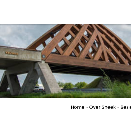
aan en doen
En meer
UIT
uitgaan
Arrangementen
Jouw Sneek
De Friese meren
Other languages
Home
Over Sneek
Bez