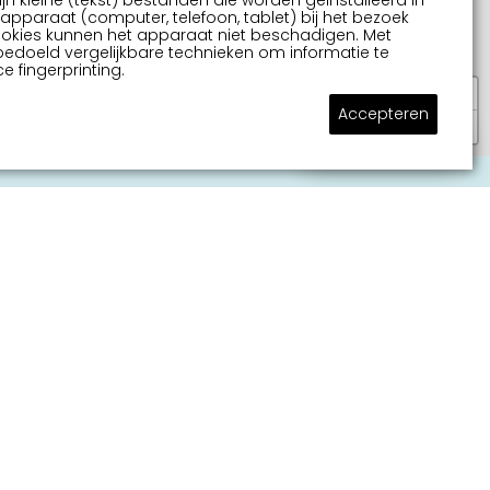
ijn kleine (tekst) bestanden die worden geïnstalleerd in
pparaat (computer, telefoon, tablet) bij het bezoek
ookies kunnen het apparaat niet beschadigen. Met
bedoeld vergelijkbare technieken om informatie te
e fingerprinting.
+
Accepteren
−
Stel je vraag
tersportstad Sneek
ert