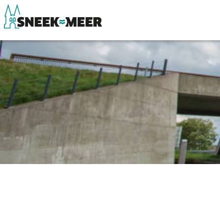
Over Sneek
Winkelen, uitg
Uitgelicht
Eten, drinken & 
Praktische informatie
Watersport
Toeristische informatie
Overnachten
Bezienswaardigheden
Winkelen