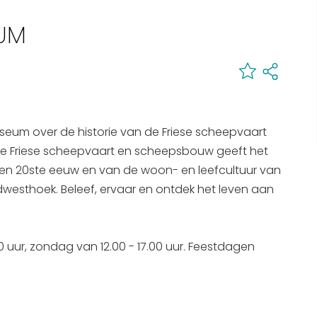
Interactieve plattegrond van
EUM
Sneek
Winkelen in Sneek
Bootverhuur
seum over de historie van de Friese scheepvaart
 de Friese scheepvaart en scheepsbouw geeft het
en 20ste eeuw en van de woon- en leefcultuur van
idwesthoek. Beleef, ervaar en ontdek het leven aan
uur, zondag van 12.00 - 17.00 uur. Feestdagen