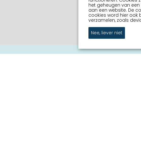
functioneren. Cookies z
het geheugen van een a
aan een website. De c
cookies word hier ook 
verzamelen, zoals devic
Nee, liever niet
Er op uit in wa
e
Jouw Sneek
k
Commissie Grachtenconc
Bedrijven
Oranje Vereniging Sneek
organisatoren
EHBO Hulpverlening Sneek
Sneek Promotion
Contact