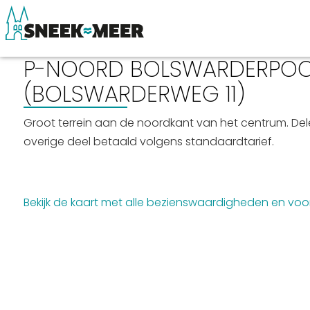
P-NOORD BOLSWARDERPO
(BOLSWARDERWEG 11)
Over Sneek
Winkelen, uitg
Groot terrein aan de noordkant van het centrum. Dele
overige deel betaald volgens standaardtarief.
Uitgelicht
Eten, drinken & 
Praktische informatie
Watersport
Toeristische informatie
Overnachten
Bekijk de kaart met alle bezienswaardigheden en voo
Bezienswaardigheden
Winkelen