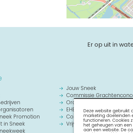
Er op uit in wa
e
Jouw Sneek
k
Commissie Grachtenconc
Bedrijven
Oranje Vereniging Sneek
organisatoren
EHBO Hulpverlening Sneek
Deze website gebruikt 
marketing doeleinden e
Sneek Promotion
Contact
functioneren. Cookies z
it in Sneek
Vrijwilligers vacatures
het geheugen van een a
aan een website. De c
 Sneekweek