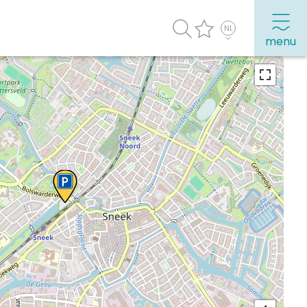
menu
agenda
Veel bezochte pagina's:
Top 10 leuke dingen
Vakantie vieren in Sneek
Uitgaan in Sneek
Overnachten in Sneek
Citygame Escapegame Sneek
Webcams
De leukste routes