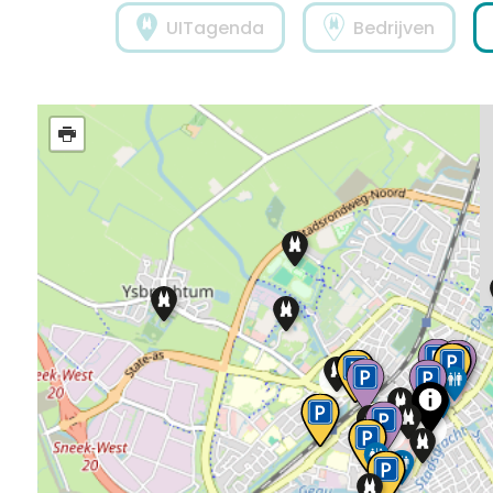
UITagenda
Bedrijven
Routes
2
2
2
2
2