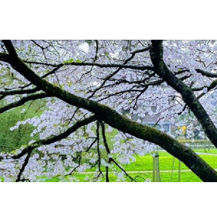
aan en doen
En meer
UIT
uitgaan
Arrangementen
Jouw Sneek
De Friese meren
Other languages