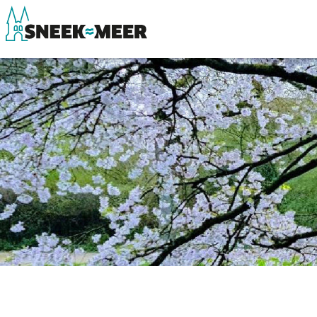
Over Sneek
Winkelen, uitg
Uitgelicht
Eten, drinken & 
Praktische informatie
Watersport
Toeristische informatie
Overnachten
Bezienswaardigheden
Winkelen