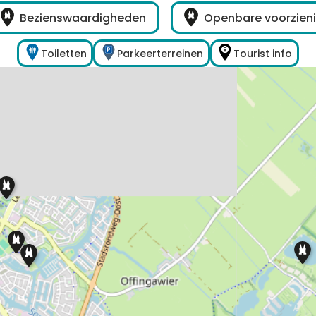
Bezienswaardigheden
Openbare voorzien
Toiletten
Parkeerterreinen
Tourist info