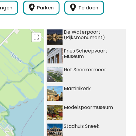
Interactieve plattegrond van
ingen
Parken
Te doen
Sneek
Winkelen in Sneek
De Waterpoort
(Rijksmonument)
Bootverhuur
Fries Scheepvaart
Museum
Het Sneekermeer
Martinikerk
Modelspoormuseum
Stadhuis Sneek