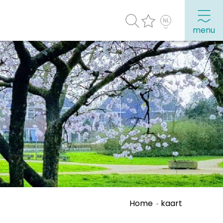
menu
agenda
Veel bezochte pagina's:
Top 10 leuke dingen
Vakantie vieren in Sneek
Uitgaan in Sneek
Overnachten in Sneek
Citygame Escapegame Sneek
Webcams
Home
kaart
De leukste routes