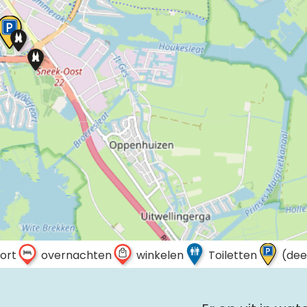
ort
overnachten
winkelen
Toiletten
(dee