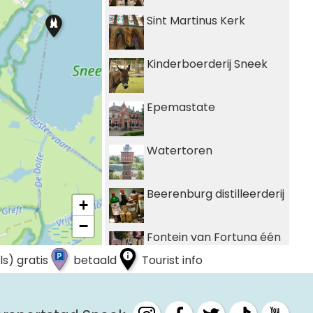
Sint Martinus Kerk
Kinderboerderij Sneek
Epemastate
Watertoren
Beerenburg distilleerderij
+
−
Fontein van Fortuna één
van de 11Fountains
ls) gratis
betaald
Tourist info
Theater Sneek