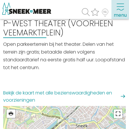
menu
P-WEST THEATER (VOORHEEN
VEEMARKTPLEIN)
Over Sneek
Open parkeerterrein bij het theater. Delen van het
Uitgelicht
terrein zijn gratis; betaalde delen volgens
standaardtarief na eerste gratis half uur. Loopafstand
Praktische informatie
tot het centrum.
Toeristische informatie
Bezienswaardigheden
Bekijk de kaart met alle bezienswaardigheden en
Winkelen, uitgaan en doen
voorzieningen
Eten, drinken & uitgaan
Watersport
Overnachten