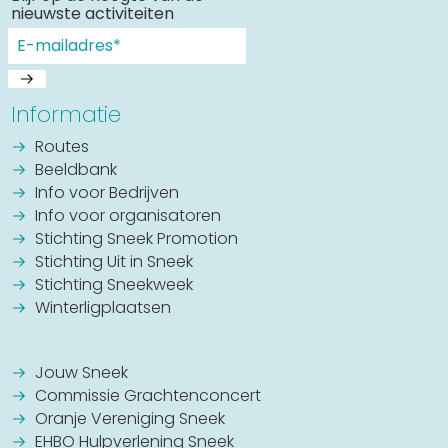
nieuwste activiteiten
Uitgaan in Sneek
Overnachten in Sneek
Citygame Escapegame Sneek
Informatie
Webcams
De leukste routes
Routes
Beeldbank
Interactieve plattegrond van Sneek
Info voor Bedrijven
Winkelen in Sneek
Info voor organisatoren
Bootverhuur
Stichting Sneek Promotion
Stichting Uit in Sneek
Stichting Sneekweek
Winterligplaatsen
Jouw Sneek
Commissie Grachtenconcert
Oranje Vereniging Sneek
EHBO Hulpverlening Sneek