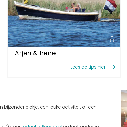
Arjen & Irene
Lees de tips hier!
n bijzonder plekje, een leuke activiteit of een
ezelf) naar
redactie@sneek.nl
en laat anderen