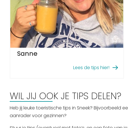
Sanne
Lees de tips hier!
WIL JIJ OOK JE TIPS DELEN?
Heb jij leuke toeristische tips in Sneek? Bijvoorbeeld ee
aanrader voor gezinnen?
Stuur je tips (eventueel met foto’s, en een foto van j