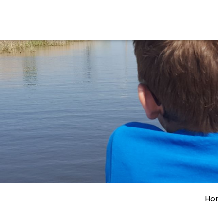
aan en doen
En meer
UIT
uitgaan
Arrangementen
Jouw Sneek
De Friese meren
Other languages
Ho