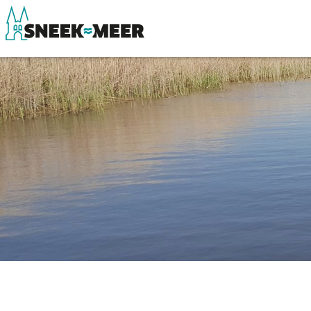
Over Sneek
Winkelen, uitg
Uitgelicht
Eten, drinken & 
Praktische informatie
Watersport
Toeristische informatie
Overnachten
Bezienswaardigheden
Winkelen