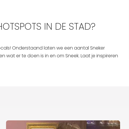
Interactieve plattegrond van
Sneek
HOTSPOTS IN DE STAD?
Winkelen in Sneek
Bootverhuur
 locals! Onderstaand laten we een aantal Sneker
en wat er te doen is in en om Sneek. Laat je inspireren