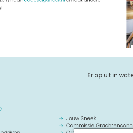
!
Er op uit in wa
e
Jouw Sneek
k
Commissie Grachtenconc
Bedrijven
Oranje Vereniging Sneek