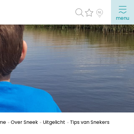
menu
agenda
Veel bezochte pagina's:
Top 10 leuke dingen
Vakantie vieren in Sneek
Uitgaan in Sneek
Overnachten in Sneek
Citygame Escapegame Sneek
Webcams
me
Over Sneek
Uitgelicht
Tips van Snekers
De leukste routes