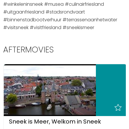
#winkeleninsneek #musea #culinairfriesland
Uitgaan in Sneek
#uitgaanfriesland #stadsrondvaart
Overnachten in Sneek
#binnenstadbootverhuur #terrassenaanhetwater
Citygame Escapegame Sneek
#visitsneek #visitfriesland #sneekismeer
Webcams
De leukste routes
AFTERMOVIES
Interactieve plattegrond van Sneek
Winkelen in Sneek
Bootverhuur
Sneek is Meer, Welkom in Sneek