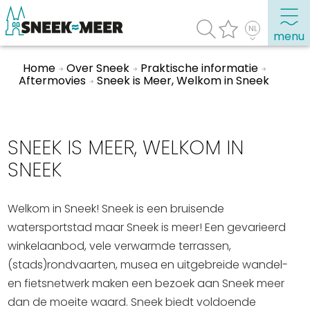
menu
Home
Over Sneek
Praktische informatie
Aftermovies
Sneek is Meer, Welkom in Sneek
Over Sneek
Uitgelicht
SNEEK IS MEER, WELKOM IN
Praktische informatie
SNEEK
Toeristische informatie
Bezienswaardigheden
Welkom in Sneek! Sneek is een bruisende
Winkelen, uitgaan en doen
watersportstad maar Sneek is meer! Een gevarieerd
winkelaanbod, vele verwarmde terrassen,
Eten, drinken & uitgaan
(stads)rondvaarten, musea en uitgebreide wandel-
Watersport
en fietsnetwerk maken een bezoek aan Sneek meer
Overnachten
dan de moeite waard. Sneek biedt voldoende