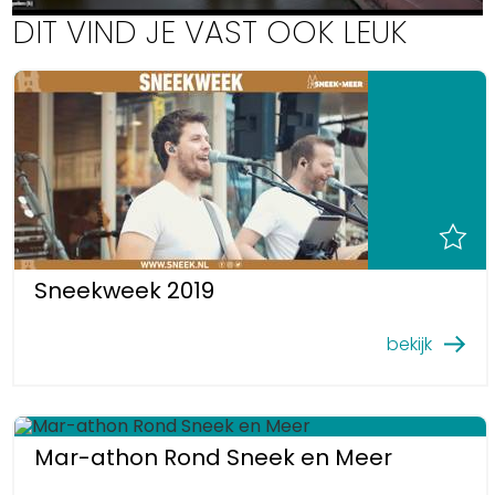
DIT VIND JE VAST OOK LEUK
Uitgaan in Sneek
Overnachten in Sneek
Citygame Escapegame Sneek
Webcams
De leukste routes
Interactieve plattegrond van Sneek
Winkelen in Sneek
Bootverhuur
Sneekweek 2019
bekijk
Mar-athon Rond Sneek en Meer