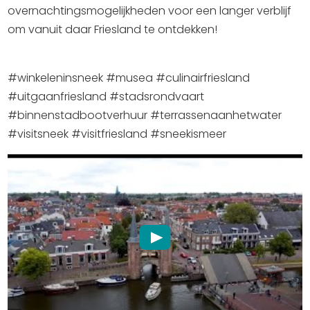
Winkelen
overnachtingsmogelijkheden voor een langer verblijf
om vanuit daar Friesland te ontdekken!
En meer
Arrangementen
#winkeleninsneek #musea #culinairfriesland
Jouw Sneek
#uitgaanfriesland #stadsrondvaart
De Friese meren
#binnenstadbootverhuur #terrassenaanhetwater
Other languages
#visitsneek #visitfriesland #sneekismeer
UITagenda
Routes
Veel bezochte pagina's:
Top 10 leuke dingen
Vakantie vieren in Sneek