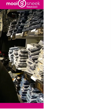
Interactieve plattegrond van
Sneek
Winkelen in Sneek
Bootverhuur