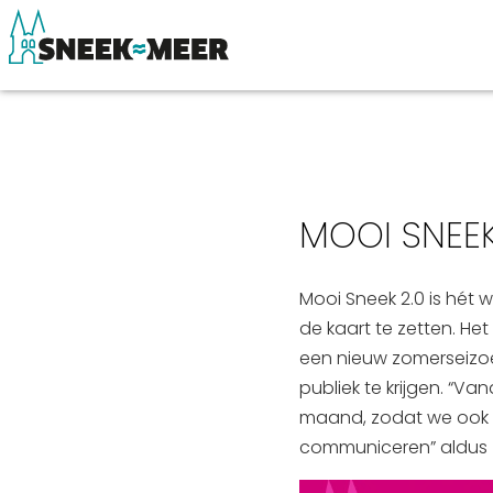
Over Sneek
Winkelen, uitg
MOOI SNEEK
Uitgelicht
Eten, drinken & 
Praktische informatie
Watersport
Mooi Sneek 2.0 is hét 
Toeristische informatie
Overnachten
de kaart te zetten. He
Bezienswaardigheden
Winkelen
een nieuw zomerseizo
publiek te krijgen. “V
maand, zodat we ook 
communiceren” aldus w