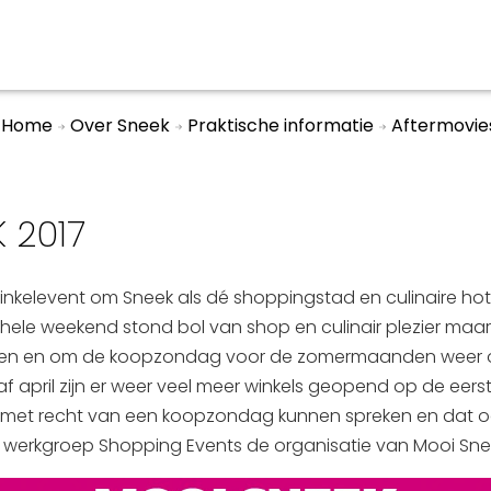
Home
Over Sneek
Praktische informatie
Aftermovie
aan en doen
En meer
UIT
 2017
uitgaan
Arrangementen
Jouw Sneek
winkelevent om Sneek als dé shoppingstad en culinaire ho
De Friese meren
t hele weekend stond bol van shop en culinair plezier maar
Other languages
en en om de koopzondag voor de zomermaanden weer op
anaf april zijn er weer veel meer winkels geopend op de ee
met recht van een koopzondag kunnen spreken en dat o
erkgroep Shopping Events de organisatie van Mooi Snee