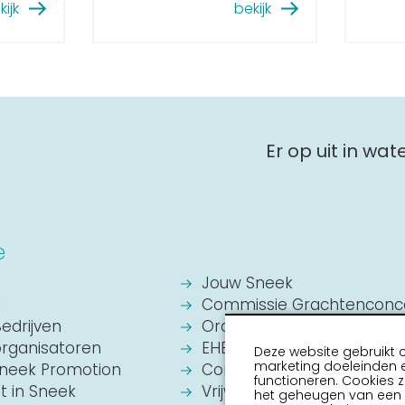
kijk
bekijk
Er op uit in wa
e
Jouw Sneek
k
Commissie Grachtenconc
Bedrijven
Oranje Vereniging Sneek
organisatoren
EHBO Hulpverlening Sneek
Deze website gebruikt 
marketing doeleinden e
Sneek Promotion
Contact
functioneren. Cookies z
it in Sneek
Vrijwilligers vacatures
het geheugen van een a