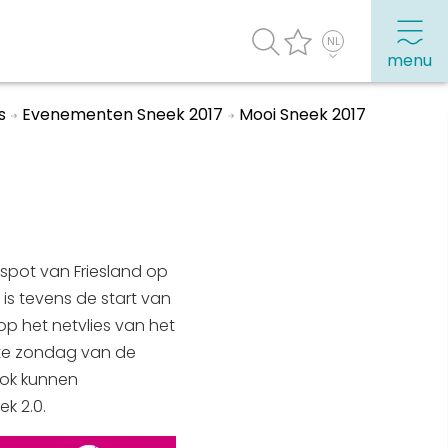
menu
s
Evenementen Sneek 2017
Mooi Sneek 2017
agenda
Veel bezochte pagina's:
Top 10 leuke dingen
Vakantie vieren in Sneek
tspot van Friesland op
Uitgaan in Sneek
 is tevens de start van
Overnachten in Sneek
 het netvlies van het
rste zondag van de
Citygame Escapegame Sneek
ok kunnen
Webcams
k 2.0.
De leukste routes