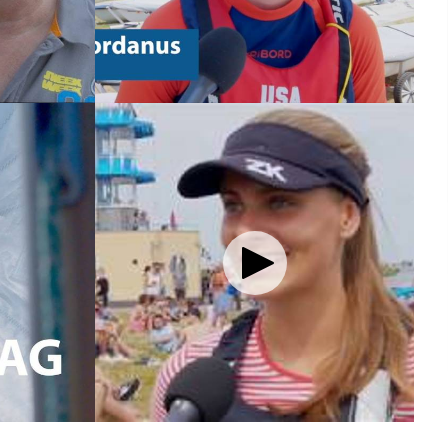
Interactieve plattegrond van
Sneek
Winkelen in Sneek
Bootverhuur