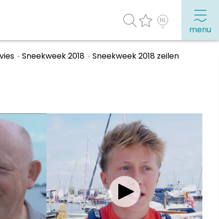
menu
vies
Sneekweek 2018
Sneekweek 2018 zeilen
agenda
Veel bezochte pagina's:
Top 10 leuke dingen
Vakantie vieren in Sneek
Uitgaan in Sneek
Overnachten in Sneek
Citygame Escapegame Sneek
Webcams
De leukste routes