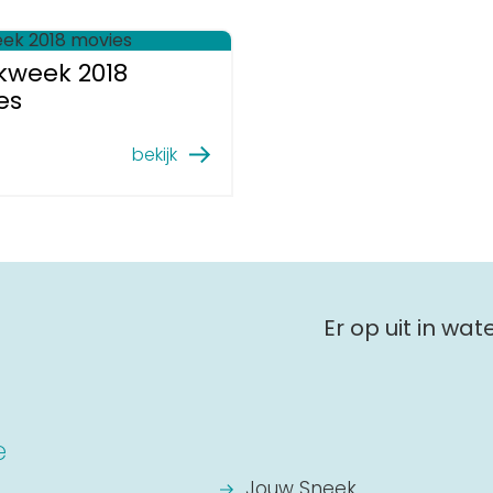
kweek 2018
es
bekijk
Er op uit in wa
e
Jouw Sneek