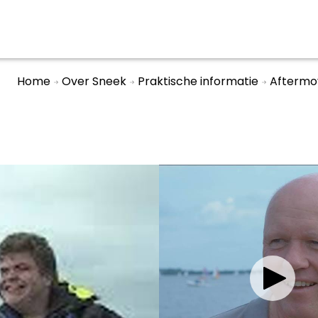
Home
Over Sneek
Praktische informatie
Aftermo
aan en doen
En meer
UIT
uitgaan
Arrangementen
Jouw Sneek
De Friese meren
Other languages