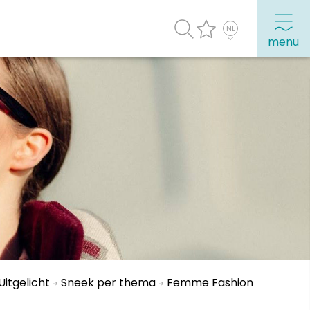
menu
agenda
Veel bezochte pagina's:
Top 10 leuke dingen
Vakantie vieren in Sneek
Uitgaan in Sneek
Overnachten in Sneek
Citygame Escapegame Sneek
Webcams
Uitgelicht
Sneek per thema
Femme Fashion
De leukste routes