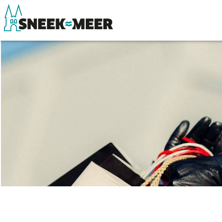
Over Sneek
Winkelen, uitg
Uitgelicht
Eten, drinken & 
Praktische informatie
Watersport
Toeristische informatie
Overnachten
Bezienswaardigheden
Winkelen