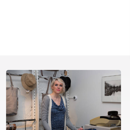
Interactieve plattegrond van
Sneek
Winkelen in Sneek
Bootverhuur