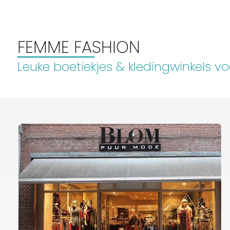
Routes
FEMME FASHION
Leuke boetiekjes & kledingwinkels v