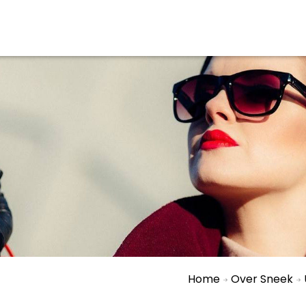
aan en doen
En meer
UIT
uitgaan
Arrangementen
Jouw Sneek
De Friese meren
Other languages
Home
Over Sneek