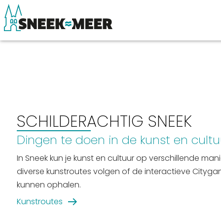
Over Sneek
Winkelen, uitg
Uitgelicht
Eten, drinken & 
SCHILDERACHTIG SNEEK
Praktische informatie
Watersport
Dingen te doen in de kunst en cultuu
Toeristische informatie
Overnachten
In Sneek kun je kunst en cultuur op verschillende ma
Bezienswaardigheden
Winkelen
diverse kunstroutes volgen of de interactieve Cityg
kunnen ophalen.
Kunstroutes