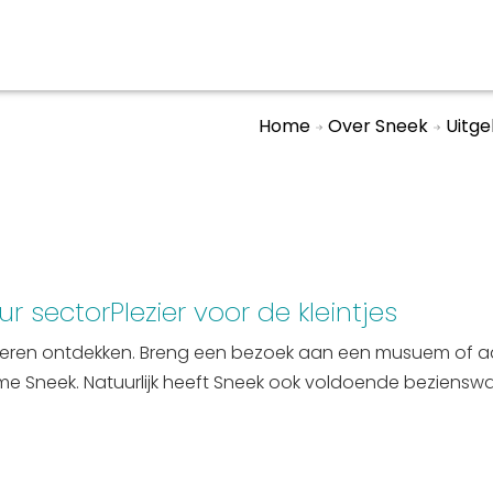
Home
Over Sneek
Uitge
aan en doen
En meer
UIT
uitgaan
Arrangementen
Jouw Sneek
r sectorPlezier voor de kleintjes
De Friese meren
nieren ontdekken. Breng een bezoek aan een musuem of aan 
Other languages
ame Sneek. Natuurlijk heeft Sneek ook voldoende beziensw