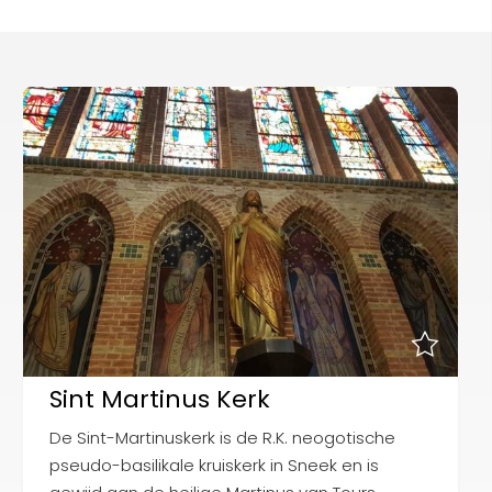
Interactieve plattegrond van
Sneek
Winkelen in Sneek
Bootverhuur
Sint Martinus Kerk
De Sint-Martinuskerk is de R.K. neogotische
pseudo-basilikale kruiskerk in Sneek en is