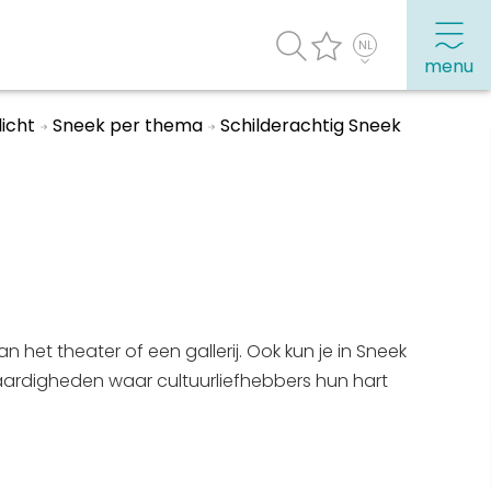
menu
licht
Sneek per thema
Schilderachtig Sneek
agenda
Veel bezochte pagina's:
Top 10 leuke dingen
Vakantie vieren in Sneek
Uitgaan in Sneek
het theater of een gallerij. Ook kun je in Sneek
Overnachten in Sneek
aardigheden waar cultuurliefhebbers hun hart
Citygame Escapegame Sneek
Webcams
De leukste routes