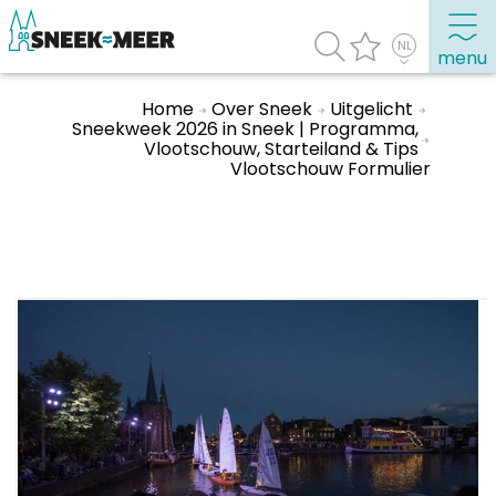
menu
Home
Over Sneek
Uitgelicht
Sneekweek 2026 in Sneek | Programma,
Vlootschouw, Starteiland & Tips
Over Sneek
Vlootschouw Formulier
Uitgelicht
Praktische informatie
Toeristische informatie
Bezienswaardigheden
Winkelen, uitgaan en doen
Eten, drinken & uitgaan
Watersport
Overnachten