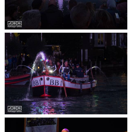
Winkelen
En meer
Arrangementen
Jouw Sneek
De Friese meren
Other languages
UITagenda
Routes
Veel bezochte pagina's:
Top 10 leuke dingen
Vakantie vieren in Sneek