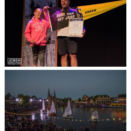
Uitgaan in Sneek
Overnachten in Sneek
Citygame Escapegame Sneek
Webcams
De leukste routes
Interactieve plattegrond van Sneek
Winkelen in Sneek
Bootverhuur