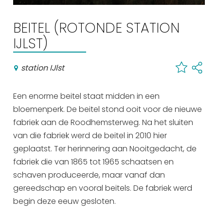
Winkelen
BEITEL (ROTONDE STATION
En meer
IJLST)
Arrangementen
Jouw Sneek
station IJlst
De Friese meren
Other languages
Een enorme beitel staat midden in een
bloemenperk. De beitel stond ooit voor de nieuwe
UITagenda
fabriek aan de Roodhemsterweg. Na het sluiten
van die fabriek werd de beitel in 2010 hier
geplaatst. Ter herinnering aan Nooitgedacht, de
Routes
fabriek die van 1865 tot 1965 schaatsen en
schaven produceerde, maar vanaf dan
Veel bezochte pagina's:
gereedschap en vooral beitels. De fabriek werd
Top 10 leuke dingen
begin deze eeuw gesloten.
Vakantie vieren in Sneek