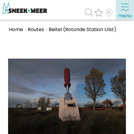
menu
Home
Routes
Beitel (Rotonde Station IJlst)
Over Sneek
Uitgelicht
Praktische informatie
Toeristische informatie
Bezienswaardigheden
Winkelen, uitgaan en doen
Eten, drinken & uitgaan
Watersport
Overnachten