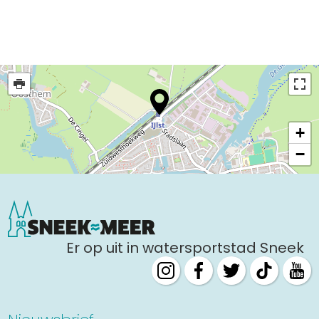
Uitgaan in Sneek
Overnachten in Sneek
Citygame Escapegame Sneek
Webcams
De leukste routes
Interactieve plattegrond van Sneek
+
Winkelen in Sneek
−
Bootverhuur
Er op uit in watersportstad Sneek