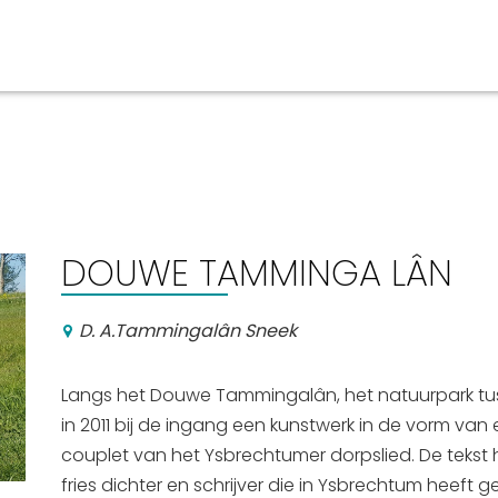
aan en doen
En meer
UIT
uitgaan
Arrangementen
DOUWE TAMMINGA LÂN
Jouw Sneek
De Friese meren
D. A.Tammingalân Sneek
Other languages
Langs het Douwe Tammingalân, het natuurpark tu
in 2011 bij de ingang een kunstwerk in de vorm v
couplet van het Ysbrechtumer dorpslied. De teks
fries dichter en schrijver die in Ysbrechtum heef