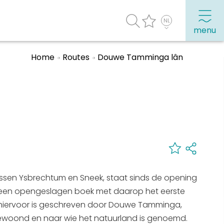
menu
Home
Routes
Douwe Tamminga lân
agenda
Veel bezochte pagina's:
Top 10 leuke dingen
Vakantie vieren in Sneek
Uitgaan in Sneek
Overnachten in Sneek
ssen Ysbrechtum en Sneek, staat sinds de opening
Citygame Escapegame Sneek
an een opengeslagen boek met daarop het eerste
Webcams
t hiervoor is geschreven door Douwe Tamminga,
De leukste routes
t gewoond en naar wie het natuurland is genoemd.