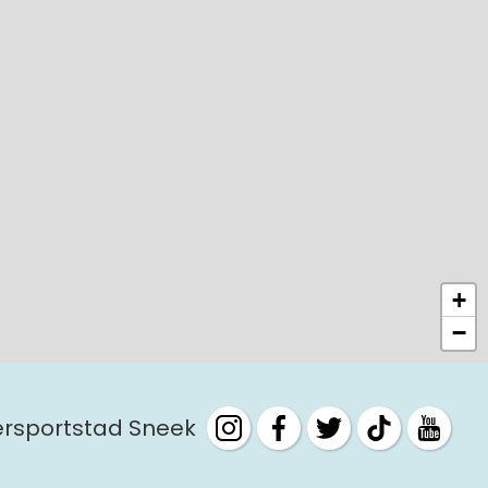
+
−
tersportstad Sneek