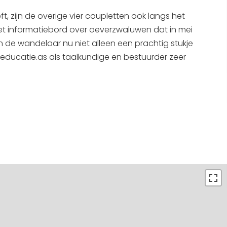
Interactieve plattegrond van
, zijn de overige vier coupletten ook langs het
Sneek
et informatiebord over oeverzwaluwen dat in mei
ân de wandelaar nu niet alleen een prachtig stukje
Winkelen in Sneek
 educatie.as als taalkundige en bestuurder zeer
Bootverhuur