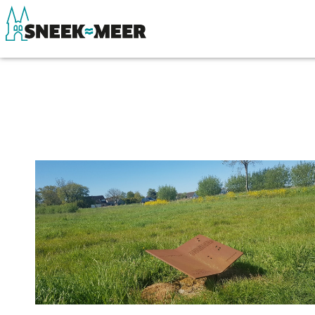
Over Sneek
Winkelen, uitg
Uitgelicht
Eten, drinken & 
Praktische informatie
Watersport
Toeristische informatie
Overnachten
Bezienswaardigheden
Winkelen