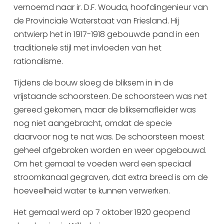
vernoemd naar ir. D.F. Wouda, hoofdingenieur van
Uitgaan in Sneek
de Provinciale Waterstaat van Friesland. Hij
Overnachten in Sneek
ontwierp het in 1917-1918 gebouwde pand in een
Citygame Escapegame Sneek
traditionele stijl met invloeden van het
Webcams
rationalisme.
De leukste routes
Tijdens de bouw sloeg de bliksem in in de
Interactieve plattegrond van Sneek
vrijstaande schoorsteen. De schoorsteen was net
Winkelen in Sneek
gereed gekomen, maar de bliksemafleider was
Bootverhuur
nog niet aangebracht, omdat de specie
daarvoor nog te nat was. De schoorsteen moest
geheel afgebroken worden en weer opgebouwd.
Om het gemaal te voeden werd een speciaal
stroomkanaal gegraven, dat extra breed is om de
hoeveelheid water te kunnen verwerken.
Het gemaal werd op 7 oktober 1920 geopend