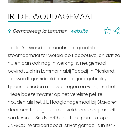
Winkelen
IR. D.F. WOUDAGEMAAL
En meer
Arrangementen
Gemaalweg 1a Lemmer
-
website
Jouw Sneek
De Friese meren
Het Ir. D.F. Woudagemaal is het grootste
Other languages
stoomgemaal ter wereld ooit gebouwd, en dat zo
nu en dan ook nog in werking is. Het gemaal
bevindt zich in Lemmer nabij Tacozijl in Friesland.
UITagenda
Het wordt gemiddeld eens per jaar gebruikt,
tijdens perioden met veel regen en wind, om het
Routes
Friese boezemwater op het vereiste peil te
houden als het J.L. Hooglandgemaal bij Stavoren
Veel bezochte pagina's:
door omstandigheden onvoldoende capaciteit
kan leveren. Sinds 1998 staat het gemaal op de
Top 10 leuke dingen
UNESCO-Werelderfgoedlijst.Het gemaal is in 1947
Vakantie vieren in Sneek