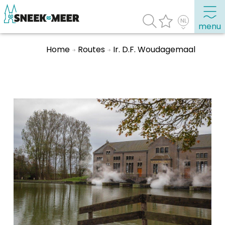
menu
Home
Routes
Ir. D.F. Woudagemaal
Over Sneek
Uitgelicht
Praktische informatie
Toeristische informatie
Bezienswaardigheden
Winkelen, uitgaan en doen
Eten, drinken & uitgaan
Watersport
Overnachten