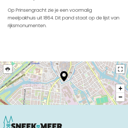
Uitgaan in Sneek
Op Prinsengracht zie je een voormalig
Overnachten in Sneek
meelpakhuis uit 1864. Dit pand staat op de lijst van
Citygame Escapegame Sneek
rijksmonumenten.
Webcams
De leukste routes
Interactieve plattegrond van Sneek
Winkelen in Sneek
Bootverhuur
+
−