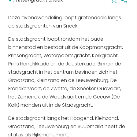
Winkelen
Deze avondwandeling loopt grotendeels langs
En meer
de stadsgrachten van Sneek.
Arrangementen
De stadsgracht loopt rondom het oude
Jouw Sneek
binnenstad en bestaat uit de Koopmansgracht,
De Friese meren
Prinsengracht, Waterpoortsgracht, Kerkgracht,
Other languages
Prins Hendrikkade en de Jousterkade. Binnen de
stadsgracht in het centrum bevinden zich het
UITagenda
Grootzand, Kleinzand en de Leeuwenburg. De
Franekervaart, de Zwette, de Sneeker Oudvaart,
Routes
het Zomerrak, de Woudvaart en de Geeuw (De
Kolk) monden uit in de Stadsgracht.
Veel bezochte pagina's:
De stadsgracht langs het Hoogend, Kleinzand,
Top 10 leuke dingen
Grootzand, Leeuwenburg en Suupmarkt heeft de
status als Rijksmonument.
Vakantie vieren in Sneek