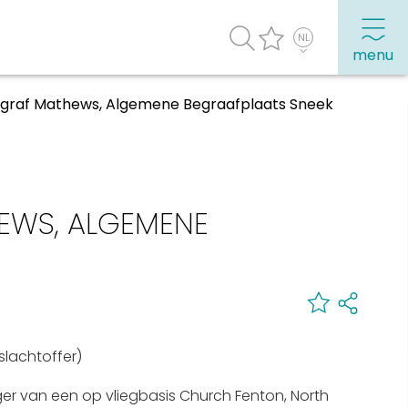
menu
sgraf Mathews, Algemene Begraafplaats Sneek
agenda
Veel bezochte pagina's:
Top 10 leuke dingen
EWS, ALGEMENE
Vakantie vieren in Sneek
Uitgaan in Sneek
Overnachten in Sneek
Citygame Escapegame Sneek
lachtoffer)
Webcams
De leukste routes
er van een op vliegbasis Church Fenton, North