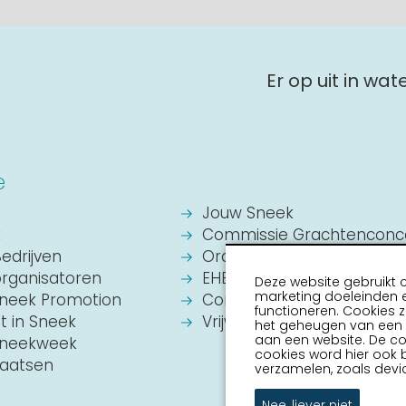
Er op uit in wa
e
Jouw Sneek
k
Commissie Grachtenconc
Bedrijven
Oranje Vereniging Sneek
organisatoren
EHBO Hulpverlening Sneek
Deze website gebruikt 
marketing doeleinden e
Sneek Promotion
Contact
functioneren. Cookies z
it in Sneek
Vrijwilligers vacatures
het geheugen van een a
aan een website. De c
 Sneekweek
cookies word hier ook 
laatsen
verzamelen, zoals devic
Nee, liever niet