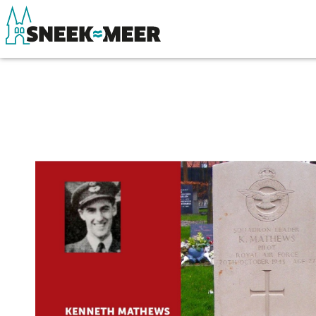
Over Sneek
Winkelen, uitg
Uitgelicht
Eten, drinken & 
Praktische informatie
Watersport
Toeristische informatie
Overnachten
Bezienswaardigheden
Winkelen