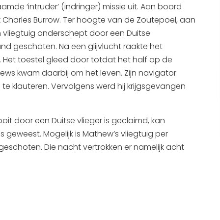
mde ‘intruder’ (indringer) missie uit. Aan boord
Interactieve plattegrond van
 Charles Burrow. Ter hoogte van de Zoutepoel, aan
Sneek
n vliegtuig onderschept door een Duitse
Winkelen in Sneek
nd geschoten. Na een glijvlucht raakte het
 Het toestel gleed door totdat het half op de
Bootverhuur
hews kwam daarbij om het leven. Zijn navigator
 te klauteren. Vervolgens werd hij krijgsgevangen
t door een Duitse vlieger is geclaimd, kan
s geweest. Mogelijk is Mathew’s vliegtuig per
geschoten. Die nacht vertrokken er namelijk acht