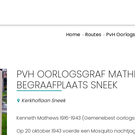
Home
Routes
PvH Oorlog
aan en doen
En meer
UIT
uitgaan
Arrangementen
PVH OORLOGSGRAF MATH
Jouw Sneek
BEGRAAFPLAATS SNEEK
De Friese meren
Other languages
Kerkhoflaan Sneek
Kenneth Mathews 1916-1943 (Gemenebest oorlogss
Op 20 oktober 1943 voerde een Mosquito nachtjag