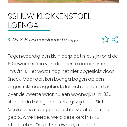
Winkelen
SSHUW KLOKKENSTOEL
En meer
LOËNGA
Arrangementen
Jouw Sneek
Ds. S. Huysmansleane Loënga
De Friese meren
Other languages
Tegenwoordig een klein dorp dat met zijn rond de
60 inwoners één van de kleinste dorpen van
UITagenda
Fryslân is, Het wordt nog net niet opgeslokt door
Sneek. Maar ooit kon Loënga bogen op een
uitgestrekt dorpsgebied, dat zich uitstrekte tot
Routes
over de Zwette waar nu een woonwijk is. In 1335
stond er in Loënga een kerk, gewijd aan Sint
Veel bezochte pagina's:
Nicolaas. Vanwege de slechte staat waarin het
Top 10 leuke dingen
gebouw verkeerde, werd deze kerk in 1745
afgebroken. De kerk verdween, maar de
Vakantie vieren in Sneek