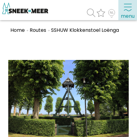
menu
Home
Routes
SSHUW Klokkenstoel Loënga
Over Sneek
Uitgelicht
Praktische informatie
Toeristische informatie
Bezienswaardigheden
Winkelen, uitgaan en doen
Eten, drinken & uitgaan
Watersport
Overnachten