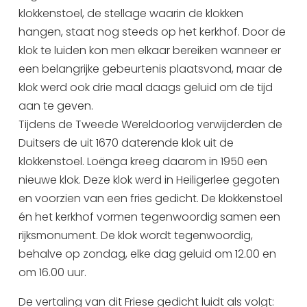
klokkenstoel, de stellage waarin de klokken
Uitgaan in Sneek
hangen, staat nog steeds op het kerkhof. Door de
Overnachten in Sneek
klok te luiden kon men elkaar bereiken wanneer er
Citygame Escapegame Sneek
een belangrijke gebeurtenis plaatsvond, maar de
Webcams
klok werd ook drie maal daags geluid om de tijd
De leukste routes
aan te geven.
Interactieve plattegrond van Sneek
Tijdens de Tweede Wereldoorlog verwijderden de
Winkelen in Sneek
Duitsers de uit 1670 daterende klok uit de
Bootverhuur
klokkenstoel. Loënga kreeg daarom in 1950 een
nieuwe klok. Deze klok werd in Heiligerlee gegoten
en voorzien van een fries gedicht. De klokkenstoel
én het kerkhof vormen tegenwoordig samen een
rijksmonument. De klok wordt tegenwoordig,
behalve op zondag, elke dag geluid om 12.00 en
om 16.00 uur.
De vertaling van dit Friese gedicht luidt als volgt: