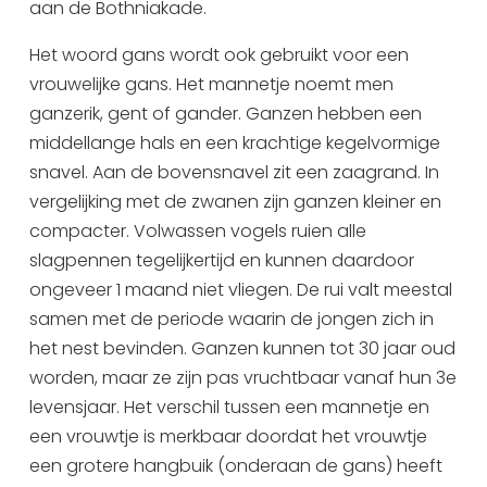
aan de Bothniakade.
Uitgaan in Sneek
Het woord gans wordt ook gebruikt voor een
Overnachten in Sneek
vrouwelijke gans. Het mannetje noemt men
Citygame Escapegame Sneek
ganzerik, gent of gander. Ganzen hebben een
Webcams
middellange hals en een krachtige kegelvormige
De leukste routes
snavel. Aan de bovensnavel zit een zaagrand. In
Interactieve plattegrond van Sneek
vergelijking met de zwanen zijn ganzen kleiner en
Winkelen in Sneek
compacter. Volwassen vogels ruien alle
Bootverhuur
slagpennen tegelijkertijd en kunnen daardoor
ongeveer 1 maand niet vliegen. De rui valt meestal
samen met de periode waarin de jongen zich in
het nest bevinden. Ganzen kunnen tot 30 jaar oud
worden, maar ze zijn pas vruchtbaar vanaf hun 3e
levensjaar. Het verschil tussen een mannetje en
een vrouwtje is merkbaar doordat het vrouwtje
een grotere hangbuik (onderaan de gans) heeft