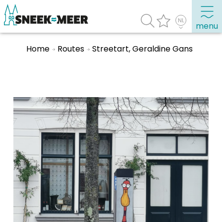
menu
Home
Routes
Streetart, Geraldine Gans
Over Sneek
Uitgelicht
Praktische informatie
Toeristische informatie
Bezienswaardigheden
Winkelen, uitgaan en doen
Eten, drinken & uitgaan
Watersport
Overnachten