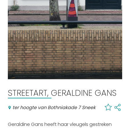
Winkelen
En meer
Arrangementen
Jouw Sneek
De Friese meren
Other languages
UITagenda
Routes
STREETART, GERALDINE GANS
ter hoogte van Bothniakade 7 Sneek
Veel bezochte pagina's:
Top 10 leuke dingen
Geraldine Gans heeft haar vleugels gestreken
Vakantie vieren in Sneek