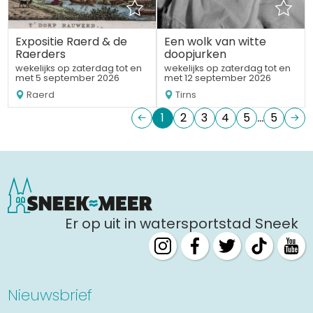
Expositie Raerd & de
Een wolk van witte
Raerders
doopjurken
wekelijks op zaterdag tot en
wekelijks op zaterdag tot en
met 5 september 2026
met 12 september 2026
Raerd
Tirns
1
2
3
4
5
5
Er op uit in watersportstad Sneek
Nieuwsbrief