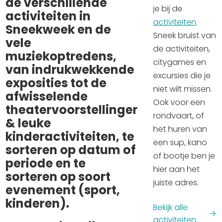
de verschillende
Winkelen
je bij de
activiteiten in
activiteiten
.
Sneekweek en de
En meer
Sneek bruist van
vele
de activiteiten,
Arrangementen
muziekoptredens,
citygames en
Jouw Sneek
van indrukwekkende
excursies die je
De Friese meren
exposities tot de
niet wilt missen.
Other languages
afwisselende
Ook voor een
theatervoorstellingen
rondvaart, of
& leuke
UITagenda
het huren van
kinderactiviteiten, te
een sup, kano
sorteren op datum of
Routes
of bootje ben je
periode en te
hier aan het
sorteren op soort
juiste adres.
Veel bezochte pagina's:
evenement (sport,
kinderen).
Top 10 leuke dingen
Bekijk alle
Vakantie vieren in Sneek
activiteiten