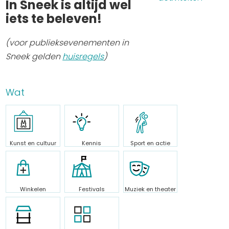
In Sneek is altijd wel
Uitgaan in Sneek
iets te beleven!
Overnachten in Sneek
(voor publieksevenementen in
Citygame Escapegame Sneek
Sneek gelden
huisregels
)
Webcams
De leukste routes
Interactieve plattegrond van Sneek
Wat
Winkelen in Sneek
Bootverhuur
Kunst en cultuur
Kennis
Sport en actie
Winkelen
Festivals
Muziek en theater