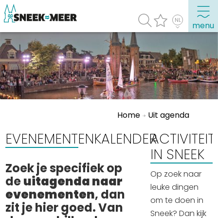
menu
Over Sneek
Uitgelicht
Praktische informatie
Home
Uit agenda
Toeristische informatie
Bezienswaardigheden
EVENEMENTENKALENDER
​ACTIVITEI
IN SNEEK
Winkelen, uitgaan en doen
Zoek je specifiek op
Op zoek naar
Eten, drinken & uitgaan
de
uitagenda naar
leuke dingen
Watersport
evenementen
, dan
om te doen in
zit je hier goed. Van
Overnachten
Sneek? Dan kijk