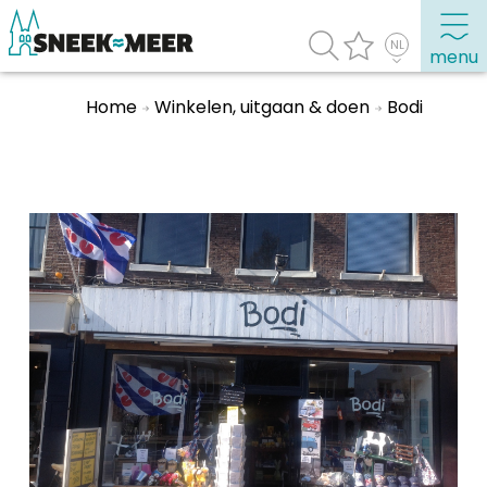
menu
Home
Winkelen, uitgaan & doen
Bodi
Over Sneek
Uitgelicht
Praktische informatie
Toeristische informatie
Bezienswaardigheden
Winkelen, uitgaan en doen
Eten, drinken & uitgaan
Watersport
Overnachten