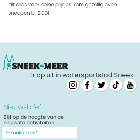
dit alles voor kleine prijsjes. kom gezellig even
Uitgaan in Sneek
sneupen bij BODI
Overnachten in Sneek
Citygame Escapegame Sneek
Webcams
De leukste routes
Interactieve plattegrond van Sneek
Winkelen in Sneek
Bootverhuur
Er op uit in watersportstad Sneek
Nieuwsbrief
Blijf op de hoogte van de
nieuwste activiteiten