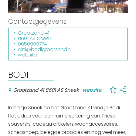
Winkelen
En meer
Contactgegevens
Arrangementen
Grootzand 41
8601 AS Sneek
Jouw Sneek
0650999774
De Friese meren
dini@bodigrootzand.nl
website
Other languages
BODI
UITagenda
Grootzand 41 8601 AS Sneek
-
website
Routes
In hartje Sneek op het Grootzand 41 vind je Bodi.
Veel bezochte pagina's:
Het adres voor een ruime sortering van: Friese
souvenirs, cadeau artikelen, woonaccessoires,
Top 10 leuke dingen
schepsnoep, belegde broodjes en nog veel meer,
Vakantie vieren in Sneek