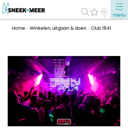
menu
Home
Winkelen, uitgaan & doen
Club 1841
Over Sneek
Uitgelicht
Praktische informatie
Toeristische informatie
Bezienswaardigheden
Winkelen, uitgaan en doen
Eten, drinken & uitgaan
Watersport
Overnachten