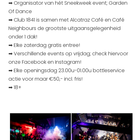
➡ Organisator van hét Sneekweek event; Garden
Uitgaan in Sneek
Of Dance
Overnachten in Sneek
➡ Club 1841 is samen met Alcatraz Café en Café
Citygame Escapegame Sneek
Neighbours de grootste uitgaansgelegenheid
Webcams
onder 1 dak!
De leukste routes
➡ Elke zaterdag gratis entree!
➡ Verschillende events op vrijdag; check hiervoor
Interactieve plattegrond van Sneek
onze Facebook en Instagram!
Winkelen in Sneek
➡ Elke openingsdag 23.00u-01.00u bottleservice
Bootverhuur
actie voor maar €50,- incl. fris!
➡ 18+