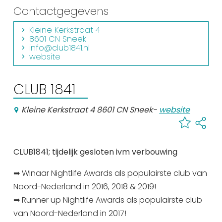
Winkelen
Contactgegevens
Kleine Kerkstraat 4
En meer
8601 CN Sneek
info@club1841.nl
Arrangementen
website
Jouw Sneek
De Friese meren
CLUB 1841
Other languages
Kleine Kerkstraat 4 8601 CN Sneek
-
website
UITagenda
CLUB1841; tijdelijk gesloten ivm verbouwing
Routes
➡ Winaar Nightlife Awards als populairste club van
Veel bezochte pagina's:
Noord-Nederland in 2016, 2018 & 2019!
➡ Runner up Nightlife Awards als populairste club
Top 10 leuke dingen
van Noord-Nederland in 2017!
Vakantie vieren in Sneek