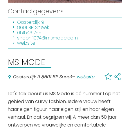
Winkelen
Contactgegevens
En meer
Oosterdijk 9
8601 BP Sneek
Arrangementen
0515431755
Jouw Sneek
shopnl1074@msmode.com
website
De Friese meren
Other languages
MS MODE
UITagenda
Oosterdijk 9 8601 BP Sneek
-
website
Routes
Let's talk about us MS Mode is dé nummer 1 op het
gebied van curvy fashion. Iedere vrouw heeft
Veel bezochte pagina's:
haar eigen figuur, haar eigen stijl en haar eigen
verhaal. En dat begrijpen wij. Al meer dan 50 jaar
Top 10 leuke dingen
ontwerpen we vrouwelijke en comfortabele
Vakantie vieren in Sneek