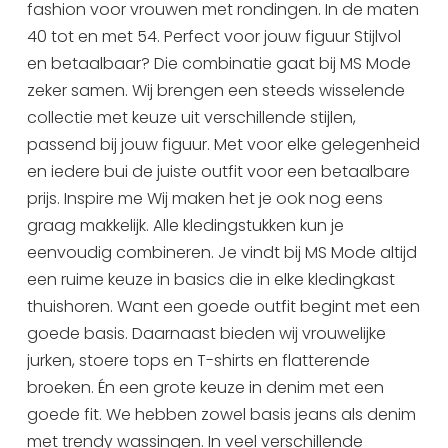
fashion voor vrouwen met rondingen. In de maten
Uitgaan in Sneek
40 tot en met 54. Perfect voor jouw figuur Stijlvol
Overnachten in Sneek
en betaalbaar? Die combinatie gaat bij MS Mode
Citygame Escapegame Sneek
zeker samen. Wij brengen een steeds wisselende
Webcams
collectie met keuze uit verschillende stijlen,
passend bij jouw figuur. Met voor elke gelegenheid
De leukste routes
en iedere bui de juiste outfit voor een betaalbare
Interactieve plattegrond van Sneek
prijs. Inspire me Wij maken het je ook nog eens
Winkelen in Sneek
graag makkelijk. Alle kledingstukken kun je
Bootverhuur
eenvoudig combineren. Je vindt bij MS Mode altijd
een ruime keuze in basics die in elke kledingkast
thuishoren. Want een goede outfit begint met een
goede basis. Daarnaast bieden wij vrouwelijke
jurken, stoere tops en T-shirts en flatterende
broeken. Én een grote keuze in denim met een
goede fit. We hebben zowel basis jeans als denim
met trendy wassingen. In veel verschillende