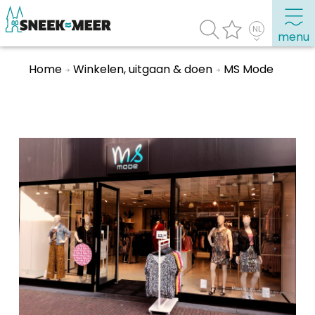
menu
Home
Winkelen, uitgaan & doen
MS Mode
Over Sneek
Uitgelicht
Praktische informatie
Toeristische informatie
Bezienswaardigheden
Winkelen, uitgaan en doen
Eten, drinken & uitgaan
Watersport
Overnachten