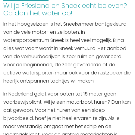
Winkelen
Wil je Friesland en Sneek echt beleven?
Ga dan het water op!
En meer
In het hoogseizoen is het Sneekermeer bontgekleurd
Arrangementen
van de vele motor- en zeilboten. In
Jouw Sneek
watersportcentrum Sneek is heel veel mogelijk. Bijna
De Friese meren
alles wat vaart wordt in Sneek verhuurd. Het aanbod
van de verhuurbedrijven is zeer ruim en gevarieerd.
Other languages
Voor de beginnende, de zeer gevorderde of de
actieve watersporter, maar ook voor de rustzoeker die
UITagenda
heerlijk ontspannen tochtjes wil maken.
In Nederland geldt voor boten tot 15 meter geen
Routes
vaarbewijsplicht. Wil je een motorboot huren? Dan kan
dat gewoon. Voor het huren van een sloep
Veel bezochte pagina's:
bijvoorbeeld, hoef je niet heel ervaren te zijn. Als je
Top 10 leuke dingen
maar verstandig omgaat met het schip en de
Vakantie vieren in Sneek
vaarregels kent. Voor de grotere motorjachten is