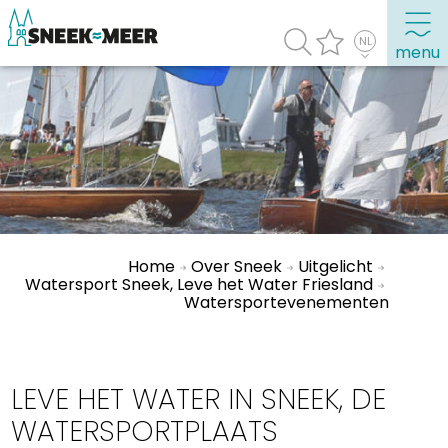
menu
Over Sneek
Uitgelicht
Praktische informatie
Toeristische informatie
Home
Over Sneek
Uitgelicht
Bezienswaardigheden
Watersport Sneek, Leve het Water Friesland
Watersportevenementen
Winkelen, uitgaan en doen
Eten, drinken & uitgaan
LEVE HET WATER IN SNEEK, DE
Watersport
Overnachten
WATERSPORTPLAATS