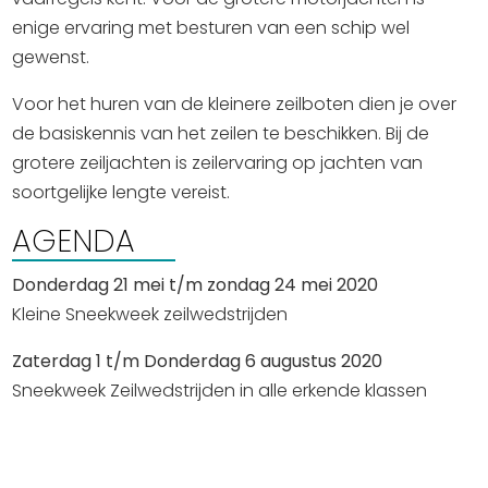
Uitgaan in Sneek
enige ervaring met besturen van een schip wel
gewenst.
Overnachten in Sneek
Citygame Escapegame Sneek
Voor het huren van de kleinere zeilboten dien je over
Webcams
de basiskennis van het zeilen te beschikken. Bij de
De leukste routes
grotere zeiljachten is zeilervaring op jachten van
Interactieve plattegrond van Sneek
soortgelijke lengte vereist.
Winkelen in Sneek
AGENDA
Bootverhuur
Donderdag 21 mei t/m zondag 24 mei 2020
Kleine Sneekweek zeilwedstrijden
Zaterdag 1 t/m Donderdag 6 augustus 2020
Sneekweek Zeilwedstrijden in alle erkende klassen